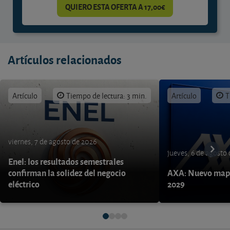
QUIERO ESTA OFERTA A 17,00€
Artículos relacionados
Artículo
Tiempo de lectura: 3 min.
Artículo
T
viernes, 7 de agosto de 2026
jueves, 6 de agosto
Enel: los resultados semestrales
confirman la solidez del negocio
AXA: Nuevo mapa
eléctrico
2029