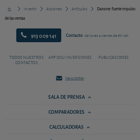
Invertir
Acciones
Artículos
Danone: fuerte impulso
de las ventas
913 009 141
Contacto
de lunes a viernes de 9h-14h
TODOS NUESTROS
APP OCU INVERSIONES
PUBLICACIONES
CONTACTOS
Newsletter
SALA DE PRENSA
COMPARADORES
CALCULADORAS