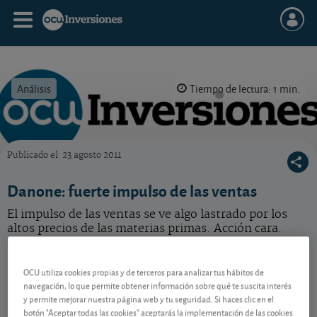
Análisis
Tiempo de lectura: 1 min.
Publicado el
23 agosto 2011
OCU Inversiones
Danone: fuerte impulso de las ventas
El impulso de las ventas se ve algo lastrado por los
altos precios de las materias primas. Acción cara.
Danone
68,22 EUR
OCU utiliza cookies propias y de terceros para analizar tus hábitos de
FR0000120644
navegación, lo que permite obtener información sobre qué te suscita interés
0,06 EUR (0,09 %)
07/08/2026 París
y permite mejorar nuestra página web y tu seguridad. Si haces clic en el
botón "Aceptar todas las cookies" aceptarás la implementación de las cookies