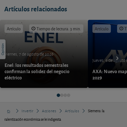
Artículos relacionados
Artículo
Tiempo de lectura: 3 min.
Artículo
T
viernes, 7 de agosto de 2026
jueves, 6 de agosto
Enel: los resultados semestrales
confirman la solidez del negocio
AXA: Nuevo mapa
eléctrico
2029
Invertir
Acciones
Artículos
Siemens: la
ralentización económica se le indigesta