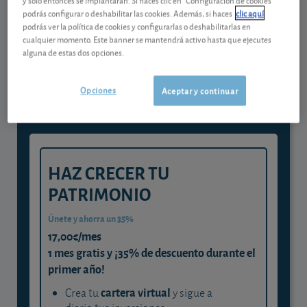
podrás configurar o deshabilitar las cookies. Además, si haces
clic aquí
podrás ver la política de cookies y configurarlas o deshabilitarlas en
Gestiona tu dinero con visión
cualquier momento. Este banner se mantendrá activo hasta que ejecutes
alguna de estas dos opciones.
experta
y consigue que cada euro trabaje
Opciones
Aceptar y continuar
para ti
HAZ CRECER TU
PATRIMONIO
Únete y ahorra un 35%
17,00€/mes
1 mes gratis y ¡35% de descuento durante el
primer año!
cartera virtual
Crea tu
y sigue a