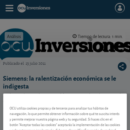
Análisis
Tiempo de lectura: 1 min.
Publicado el
13 julio 2011
OCU Inversiones
Siemens: la ralentización económica se le
indigesta
¿Cómo afronta la compañía germana la ralentización
económica mundial? ¿Sus resultados se verán
afectados?
OCU utiliza cookies propias y de terceros para analizar tus hábitos de
navegación, lo que permite obtener información sobre qué te suscita interés
y permite mejorar nuestra página web y tu seguridad. Si haces clic en el
botón "Aceptar todas las cookies" aceptarás la implementación de las cookies
Contenido reservado a SOCIOS
y solo entonces se implantarán. Si haces clic en "Configuración de cookies"