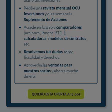
diario tus inversiones.
revista mensual OCU
Recibe una
Inversiones
y otra semanal +
Suplemento de Acciones
.
comparadores
Accede en la web a
(acciones, fondos, ETF...),
calculadoras
modelos de contratos
,
,
etc.
Resolvemos tus dudas
sobre
fiscalidad y derechos.
ventajas para
Aprovecha las
nuestros socios
y ahorra mucho
dinero.
QUIERO ESTA OFERTA A 17,00€