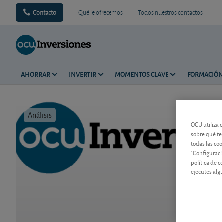
Contacto
Qué le ofrecemos
Todos nuestros contactos
AHORRAR
INVERTIR
MOMENTOS CLAVE
FORMACIÓ
Análisis
Tiempo de 
OCU utiliza 
sobre qué te
todas las co
"Configuraci
política de 
ejecutes alg