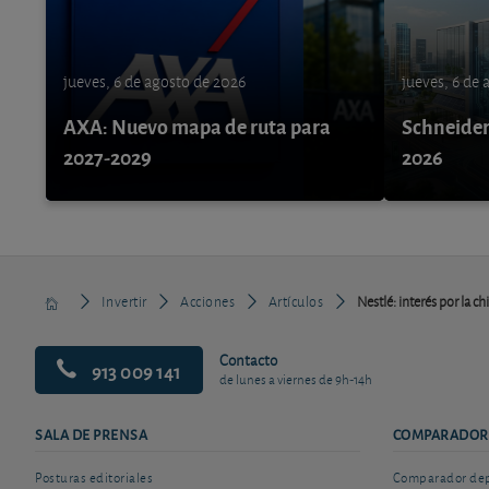
jueves, 6 de agosto de 2026
jueves, 6 de
AXA: Nuevo mapa de ruta para
Schneider 
2027-2029
2026
Invertir
Acciones
Artículos
Nestlé: interés por la c
Contacto
913 009 141
de lunes a viernes de 9h-14h
SALA DE PRENSA
COMPARADOR
Posturas editoriales
Comparador depó