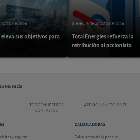
 agosto de 2026
jueves, 6 de agosto de 2026
eleva sus objetivos para
TotalEnergies refuerza la
retribución al accionista
hina Hsu Fu Chi
TODOS NUESTROS
APP OCU INVERSIONES
CONTACTOS
ES
CALCULADORAS
sitos y seguros
Calculadora de la pensión