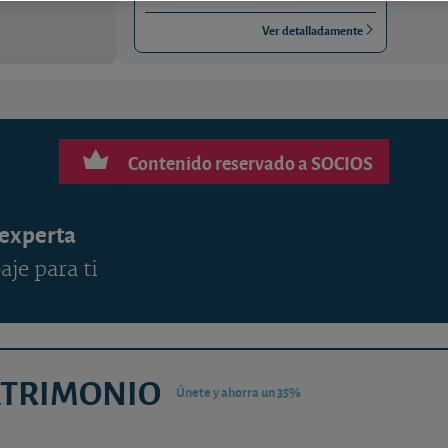
Ver detalladamente
Contenido reservado a SOCIOS
 experta
aje para ti
ATRIMONIO
Únete y ahorra un 35%