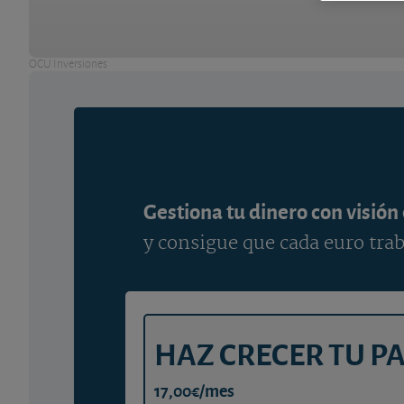
OCU Inversiones
Gestiona tu dinero con visión
y consigue que cada euro trab
HAZ CRECER TU P
17,00€/mes