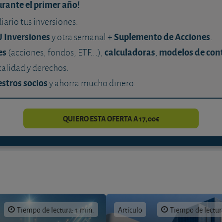
urante el primer año!
diario tus inversiones.
U Inversiones
Suplemento de Acciones
y otra semanal +
.
es
calculadoras
modelos de con
(acciones, fondos, ETF...),
,
calidad y derechos.
stros socios
y ahorra mucho dinero.
QUIERO ESTA OFERTA A 17,00€
Tiempo de lectura: 1 min.
Artículo
Tiempo de lectur