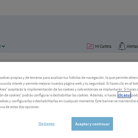
N
Mi Cartera
Alertas
Publicado el
11 julio 2011
lectura: 1 min.
cookies propias y de terceros para analizar tus hábitos de navegación, lo que permite obte
Nestlé: interés por la china 
 suscita interés y permite mejorar nuestra página web y tu seguridad. Si haces clic en el bo
okies" aceptarás la implementación de las cookies y solo entonces se implantarán. Si haces c
El grupo suizo ha mostrado su interés 
ón de cookies" podrás configurar o deshabilitar las cookies. Además, si haces
clic aquí
podr
cookies y configurarlas o deshabilitarlas en cualquier momento. Este banner se mantendrá 
la confitería. ¿Qué nos parecen esta op
una de estas dos opciones.
emergentes?
Nestlé
81,12 CHF
Opciones
Aceptar y continuar
CH0038863350
-0,23 CHF (-0,28 %)
06/08/2026 Zúrich