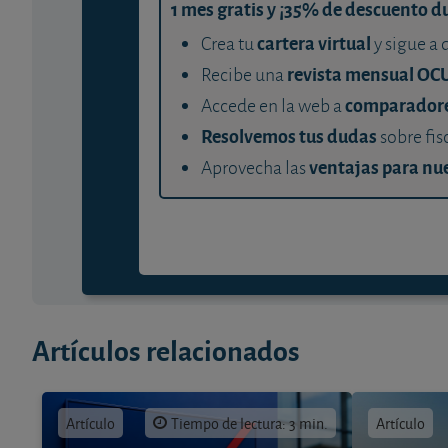
1 mes gratis y ¡35% de descuento d
cartera virtual
Crea tu
y sigue a 
revista mensual OC
Recibe una
comparador
Accede en la web a
Resolvemos tus dudas
sobre fis
ventajas para nue
Aprovecha las
Artículos relacionados
Artículo
Tiempo de lectura: 3 min.
Artículo