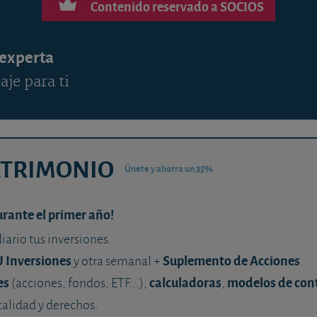
Contenido reservado a SOCIOS
 experta
aje para ti
ATRIMONIO
Únete y ahorra un 35%
urante el primer año!
diario tus inversiones.
U Inversiones
Suplemento de Acciones
y otra semanal +
.
es
calculadoras
modelos de con
(acciones, fondos, ETF...),
,
calidad y derechos.