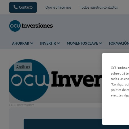
Contacto
Qué le ofrecemos
Todos nuestros contactos
AHORRAR
INVERTIR
MOMENTOS CLAVE
FORMACIÓ
Análisis
Tiempo de 
OCU utiliza 
sobre qué te
todas las co
"Configuraci
política de 
ejecutes alg
OCU Inversiones