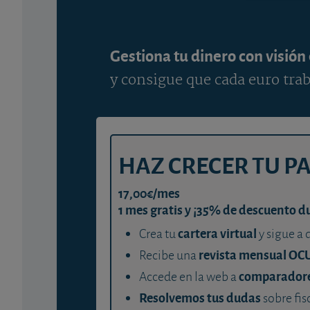
Gestiona tu dinero con visión
y consigue que cada euro trab
HAZ CRECER TU P
17,00€/mes
1 mes gratis y ¡35% de descuento d
cartera virtual
Crea tu
y sigue a 
revista mensual OC
Recibe una
comparador
Accede en la web a
Resolvemos tus dudas
sobre fis