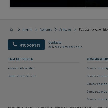
Invertir
Acciones
Artículos
Fiat: dos nuevas emisio
Contacto
913 009 141
de lunes a viernes de 9h-14h
SALA DE PRENSA
COMPARADOR
Posturas editoriales
Comparador depó
Sentencias judiciales
Comparador de 
Comparador de 
Comparador de 
Comparador de 
© 2026 Ocu Inversiones
Acerca de Ocu Inversiones
Política de cookies
Privacy
C