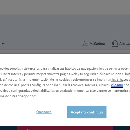
N
Mi Cartera
Alertas
Publicado el
12 julio 2011
lectura: 2 min.
cookies propias y de terceros para analizar tus hábitos de navegación, lo que permite obte
 suscita interés y permite mejorar nuestra página web y tu seguridad. Si haces clic en el bo
Fiat: dos nuevas emisiones d
okies" aceptarás la implementación de las cookies y solo entonces se implantarán. Si haces c
ón de cookies" podrás configurar o deshabilitar las cookies. Además, si haces
clic aquí
podr
¿Han tenido éxito las nuevas obligacion
cookies y configurarlas o deshabilitarlas en cualquier momento. Este banner se mantendrá 
nuestro consejo sobre la compañía?
una de estas dos opciones.
Opciones
Aceptar y continuar