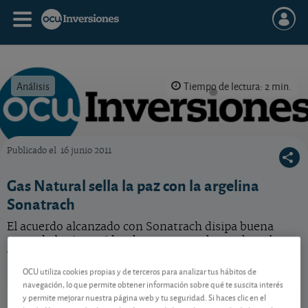
Análisis
Tiempo de lectura: 2 min.
Publicado el
16 junio 2011
OCU Inversiones
Gas Natural sella la paz con la argelina
Sonatrach
El acuerdo alcanzado con Sonatrach disipa buena
parte de las incertidumbres que pesaban sobre el
valor. ¿El precio de la acción ya refleja esta buena
noticia?
OCU utiliza cookies propias y de terceros para analizar tus hábitos de
navegación, lo que permite obtener información sobre qué te suscita interés
Naturgy
28,72 EUR
y permite mejorar nuestra página web y tu seguridad. Si haces clic en el