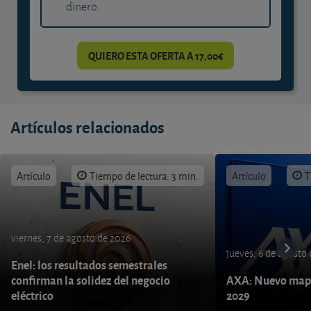
dinero.
QUIERO ESTA OFERTA A 17,00€
Artículos relacionados
Artículo
Tiempo de lectura: 3 min.
Artículo
T
viernes, 7 de agosto de 2026
jueves, 6 de agosto
Enel: los resultados semestrales
confirman la solidez del negocio
AXA: Nuevo mapa
eléctrico
2029