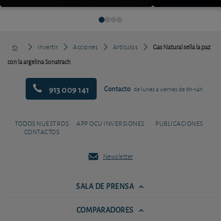
Invertir
Acciones
Artículos
Gas Natural sella la paz
con la argelina Sonatrach
913 009 141
Contacto
de lunes a viernes de 9h-14h
TODOS NUESTROS
APP OCU INVERSIONES
PUBLICACIONES
CONTACTOS
Newsletter
SALA DE PRENSA
COMPARADORES