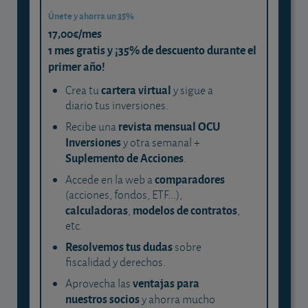
Únete y ahorra un 35%
17,00€/mes
1 mes gratis y ¡35% de descuento durante el
primer año!
cartera virtual
Crea tu
y sigue a
diario tus inversiones.
revista mensual OCU
Recibe una
Inversiones
y otra semanal +
Suplemento de Acciones
.
comparadores
Accede en la web a
(acciones, fondos, ETF...),
calculadoras
modelos de contratos
,
,
etc.
Resolvemos tus dudas
sobre
fiscalidad y derechos.
ventajas para
Aprovecha las
nuestros socios
y ahorra mucho