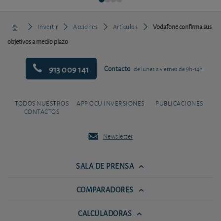
Invertir
Acciones
Artículos
Vodafone confirma sus
objetivos a medio plazo
913 009 141
Contacto
de lunes a viernes de 9h-14h
TODOS NUESTROS
APP OCU INVERSIONES
PUBLICACIONES
CONTACTOS
Newsletter
SALA DE PRENSA
COMPARADORES
CALCULADORAS