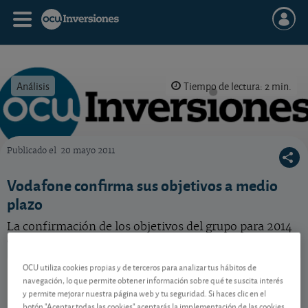
Análisis
Tiempo de lectura: 2 min.
Publicado el
20 mayo 2011
OCU Inversiones
Vodafone confirma sus objetivos a medio
plazo
La confirmación de los objetivos del grupo para 2014
dan tranquilidad al mercado e impulsan la cotización.
OCU utiliza cookies propias y de terceros para analizar tus hábitos de
Vodafone Group
119,30 GBp
navegación, lo que permite obtener información sobre qué te suscita interés
-
GB00BH4HKS39
y permite mejorar nuestra página web y tu seguridad. Si haces clic en el
06/08/2026 Londres
botón "Aceptar todas las cookies" aceptarás la implementación de las cookies