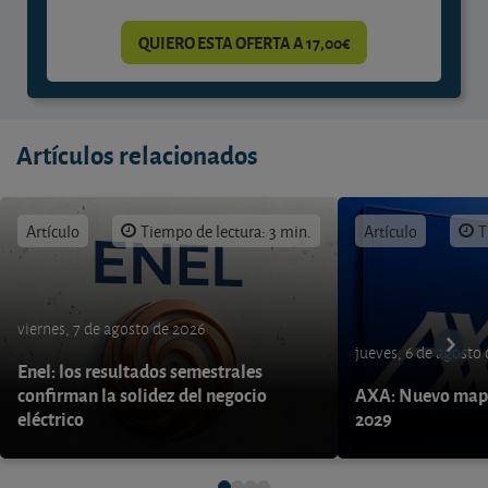
QUIERO ESTA OFERTA A 17,00€
Artículos relacionados
Artículo
Tiempo de lectura: 3 min.
Artículo
T
viernes, 7 de agosto de 2026
jueves, 6 de agosto
Enel: los resultados semestrales
confirman la solidez del negocio
AXA: Nuevo mapa
eléctrico
2029