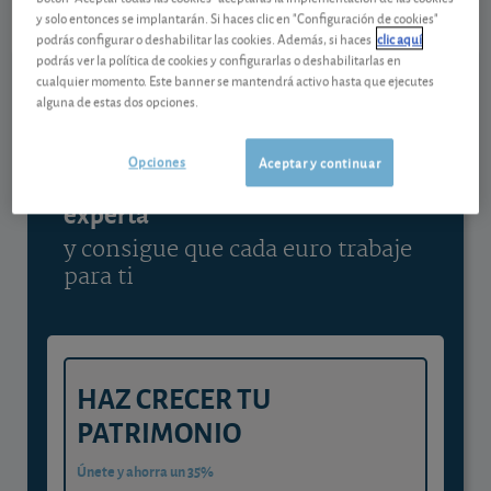
y solo entonces se implantarán. Si haces clic en "Configuración de cookies"
Ver detalladamente
podrás configurar o deshabilitar las cookies. Además, si haces
clic aquí
podrás ver la política de cookies y configurarlas o deshabilitarlas en
cualquier momento. Este banner se mantendrá activo hasta que ejecutes
alguna de estas dos opciones.
Contenido reservado a SOCIOS
Opciones
Aceptar y continuar
Gestiona tu dinero con visión
experta
y consigue que cada euro trabaje
para ti
HAZ CRECER TU
PATRIMONIO
Únete y ahorra un 35%