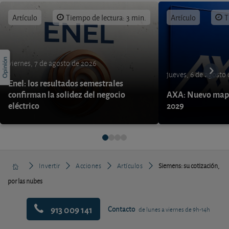
Artículo
Tiempo de lectura: 3 min.
Artículo
T
viernes, 7 de agosto de 2026
jueves, 6 de agosto
Enel: los resultados semestrales
confirman la solidez del negocio
AXA: Nuevo mapa
eléctrico
2029
Invertir
Acciones
Artículos
Siemens: su cotización,
por las nubes
913 009 141
Contacto
de lunes a viernes de 9h-14h