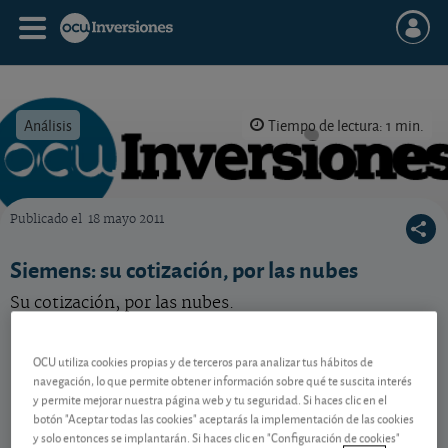
Análisis
Tiempo de lectura: 1 min.
Publicado el
18 mayo 2011
OCU Inversiones
Siemens: su cotización, por las nubes
Su cotización, por las nubes.
OCU utiliza cookies propias y de terceros para analizar tus hábitos de
Contenido reservado a SOCIOS
navegación, lo que permite obtener información sobre qué te suscita interés
y permite mejorar nuestra página web y tu seguridad. Si haces clic en el
botón "Aceptar todas las cookies" aceptarás la implementación de las cookies
Gestiona tu dinero con visión
y solo entonces se implantarán. Si haces clic en "Configuración de cookies"