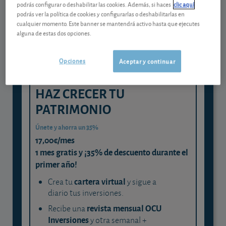
podrás configurar o deshabilitar las cookies. Además, si haces
clic aquí
experta
podrás ver la política de cookies y configurarlas o deshabilitarlas en
cualquier momento. Este banner se mantendrá activo hasta que ejecutes
y consigue que cada euro trabaje
alguna de estas dos opciones.
para ti
Opciones
Aceptar y continuar
HAZ CRECER TU
PATRIMONIO
Únete y ahorra un 35%
17,00€/mes
1 mes gratis y ¡35% de descuento durante el
primer año!
cartera virtual
Crea tu
y sigue a
diario tus inversiones.
revista mensual OCU
Recibe una
Inversiones
y otra semanal +