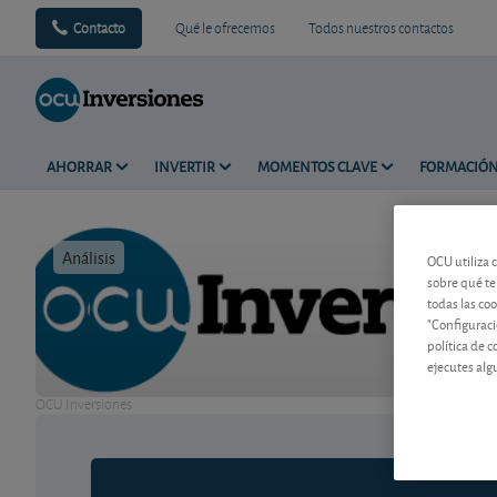
Contacto
Qué le ofrecemos
Todos nuestros contactos
AHORRAR
INVERTIR
MOMENTOS CLAVE
FORMACIÓ
Análisis
Tiempo de 
OCU utiliza 
sobre qué te
todas las co
"Configuraci
política de 
ejecutes alg
OCU Inversiones