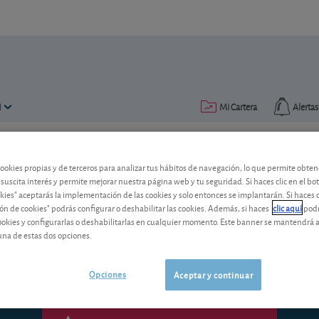
N
Mi Cartera
Alertas
Publicado el
20 mayo 2011
lectura: 1 min.
cookies propias y de terceros para analizar tus hábitos de navegación, lo que permite obte
 suscita interés y permite mejorar nuestra página web y tu seguridad. Si haces clic en el bo
Gamesa: venta de aerogenera
okies" aceptarás la implementación de las cookies y solo entonces se implantarán. Si haces c
ón de cookies" podrás configurar o deshabilitar las cookies. Además, si haces
clic aquí
podr
El grupo español profundiza en su proc
cookies y configurarlas o deshabilitarlas en cualquier momento. Este banner se mantendrá 
un importante contrato en la India.
una de estas dos opciones.
Opciones
Aceptar y continuar