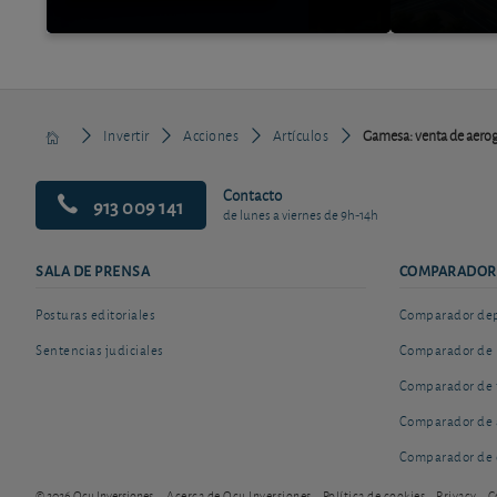
Invertir
Acciones
Artículos
Gamesa: venta de aerog
Contacto
913 009 141
de lunes a viernes de 9h-14h
SALA DE PRENSA
COMPARADOR
Posturas editoriales
Comparador depó
Sentencias judiciales
Comparador de 
Comparador de 
Comparador de 
Comparador de 
© 2026 Ocu Inversiones
Acerca de Ocu Inversiones
Política de cookies
Privacy
C