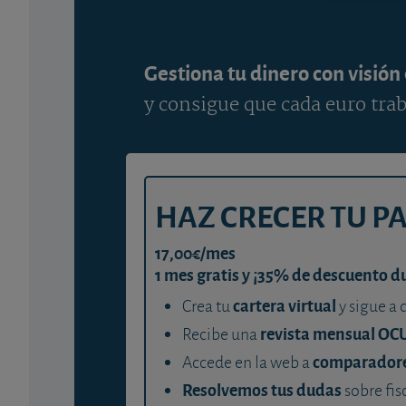
Gestiona tu dinero con visión
y consigue que cada euro trab
HAZ CRECER TU P
17,00€/mes
1 mes gratis y ¡35% de descuento d
cartera virtual
Crea tu
y sigue a 
revista mensual OC
Recibe una
comparador
Accede en la web a
Resolvemos tus dudas
sobre fis