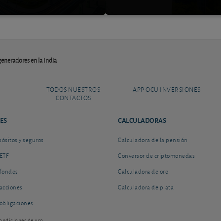
eneradores en la India
TODOS NUESTROS
APP OCU INVERSIONES
CONTACTOS
ES
CALCULADORAS
sitos y seguros
Calculadora de la pensión
ETF
Conversor de criptomonedas
fondos
Calculadora de oro
acciones
Calculadora de plata
obligaciones
ondiciones de uso