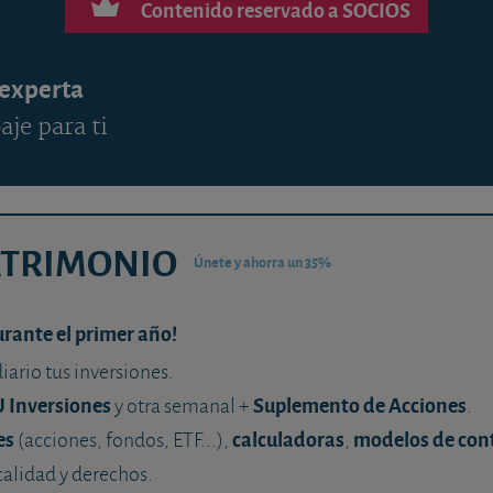
Contenido reservado a SOCIOS
 experta
aje para ti
ATRIMONIO
Únete y ahorra un 35%
urante el primer año!
diario tus inversiones.
U Inversiones
Suplemento de Acciones
y otra semanal +
.
es
calculadoras
modelos de con
(acciones, fondos, ETF...),
,
calidad y derechos.