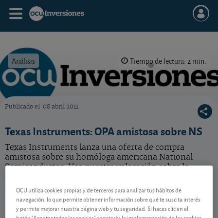
Análisis
Tiempo de lectura: 2 min.
Publicado el
08 abril 2011
OCU Inversiones
Texas Instruments: OPA amistosa sobre NS
Texas Instruments lanza una oferta de compra
amistosa sobre su homóloga americana National
Semiconductor. Vea nuestra valoración sobre la
operación.
OCU utiliza cookies propias y de terceros para analizar tus hábitos de
Texas Instruments
286,08 USD
navegación, lo que permite obtener información sobre qué te suscita interés
US8825081040
y permite mejorar nuestra página web y tu seguridad. Si haces clic en el
botón "Aceptar todas las cookies" aceptarás la implementación de las cookies
7,68 USD (2,76 %)