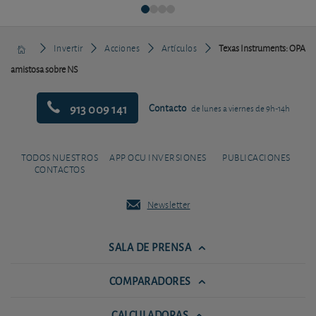
Invertir
Acciones
Artículos
Texas Instruments: OPA
amistosa sobre NS
913 009 141
Contacto
de lunes a viernes de 9h-14h
TODOS NUESTROS
APP OCU INVERSIONES
PUBLICACIONES
CONTACTOS
Newsletter
SALA DE PRENSA
COMPARADORES
CALCULADORAS