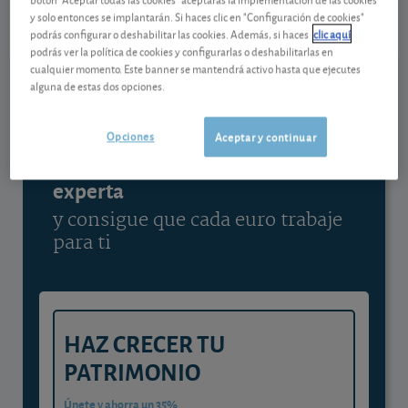
07/08/2026 Nasdaq
y solo entonces se implantarán. Si haces clic en "Configuración de cookies"
podrás configurar o deshabilitar las cookies. Además, si haces
clic aquí
Ver detalladamente
podrás ver la política de cookies y configurarlas o deshabilitarlas en
cualquier momento. Este banner se mantendrá activo hasta que ejecutes
alguna de estas dos opciones.
Contenido reservado a SOCIOS
Opciones
Aceptar y continuar
Gestiona tu dinero con visión
experta
y consigue que cada euro trabaje
para ti
HAZ CRECER TU
PATRIMONIO
Únete y ahorra un 35%