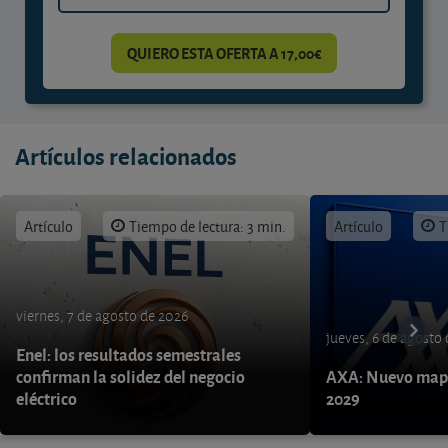
QUIERO ESTA OFERTA A 17,00€
Artículos relacionados
Artículo
Tiempo de lectura: 3 min.
Artículo
T
viernes, 7 de agosto de 2026
jueves, 6 de agosto
Enel: los resultados semestrales
confirman la solidez del negocio
AXA: Nuevo mapa
eléctrico
2029