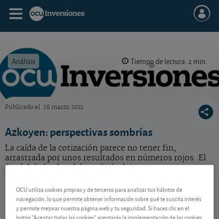
Análisis
Tiempo de lectura: 2 min.
Publicado el
28 marzo 2011
OCU Inversiones
Azkoyen: perspectivas sombrías
La caída de la cotización parece no tener fin,
arrastrada por unos resultados en números rojos. El
final del túnel podría está aún lejos.
Azkoyen
10,20 EUR
OCU utiliza cookies propias y de terceros para analizar tus hábitos de
navegación, lo que permite obtener información sobre qué te suscita interés
ES0112458312
y permite mejorar nuestra página web y tu seguridad. Si haces clic en el
0,1 EUR (0,99 %)
10/08/2026 Madrid
botón "Aceptar todas las cookies" aceptarás la implementación de las cookies