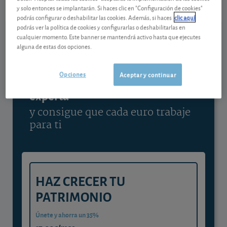
y solo entonces se implantarán. Si haces clic en "Configuración de cookies"
Ver detalladamente
podrás configurar o deshabilitar las cookies. Además, si haces
clic aquí
podrás ver la política de cookies y configurarlas o deshabilitarlas en
cualquier momento. Este banner se mantendrá activo hasta que ejecutes
alguna de estas dos opciones.
Contenido reservado a SOCIOS
Opciones
Aceptar y continuar
Gestiona tu dinero con visión
experta
y consigue que cada euro trabaje
para ti
HAZ CRECER TU
PATRIMONIO
Únete y ahorra un 35%