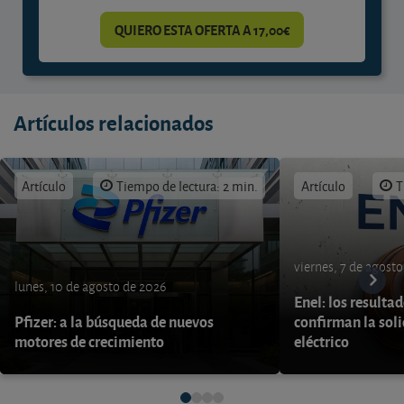
QUIERO ESTA OFERTA A 17,00€
Artículos relacionados
Artículo
Tiempo de lectura: 2 min.
Artículo
T
viernes, 7 de agost
lunes, 10 de agosto de 2026
Enel: los resulta
Pfizer: a la búsqueda de nuevos
confirman la soli
motores de crecimiento
eléctrico