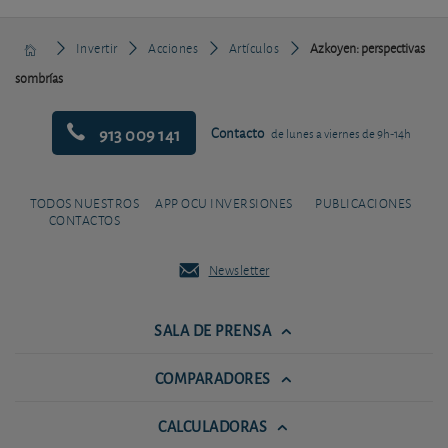
Invertir
Acciones
Artículos
Azkoyen: perspectivas
sombrías
913 009 141
Contacto
de lunes a viernes de 9h-14h
TODOS NUESTROS
APP OCU INVERSIONES
PUBLICACIONES
CONTACTOS
Newsletter
SALA DE PRENSA
COMPARADORES
CALCULADORAS