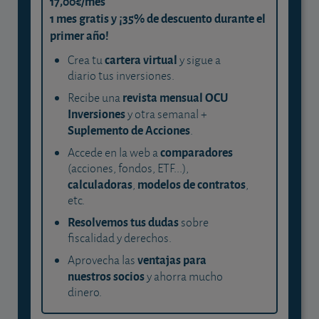
17,00€/mes
1 mes gratis y ¡35% de descuento durante el
primer año!
cartera virtual
Crea tu
y sigue a
diario tus inversiones.
revista mensual OCU
Recibe una
Inversiones
y otra semanal +
Suplemento de Acciones
.
comparadores
Accede en la web a
(acciones, fondos, ETF...),
calculadoras
modelos de contratos
,
,
etc.
Resolvemos tus dudas
sobre
fiscalidad y derechos.
ventajas para
Aprovecha las
nuestros socios
y ahorra mucho
dinero.