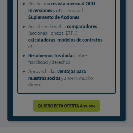
revista mensual OCU
Recibe una
Inversiones
y otra semanal +
Suplemento de Acciones
.
comparadores
Accede en la web a
(acciones, fondos, ETF...),
calculadoras
modelos de contratos
,
,
etc.
Resolvemos tus dudas
sobre
fiscalidad y derechos.
ventajas para
Aprovecha las
nuestros socios
y ahorra mucho
dinero.
QUIERO ESTA OFERTA A 17,00€