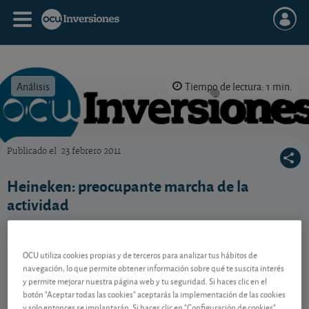
Análisis
Tiempo de lectura: 1 min.
Publicado el
23 febrero 2011
OCU Inversiones
Heineken: preocupante marcha de la
actividad
La apuesta por aumentar las ventas de sus marcas de
gama alta lastrará la rentabilidad a corto plazo.
OCU utiliza cookies propias y de terceros para analizar tus hábitos de
navegación, lo que permite obtener información sobre qué te suscita interés
y permite mejorar nuestra página web y tu seguridad. Si haces clic en el
Contenido reservado a SOCIOS
botón "Aceptar todas las cookies" aceptarás la implementación de las cookies
y solo entonces se implantarán. Si haces clic en "Configuración de cookies"