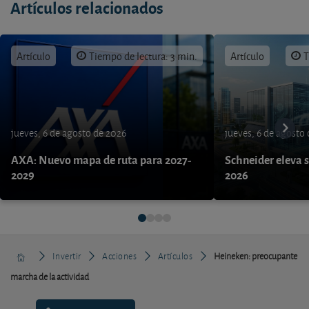
Artículos relacionados
Artículo
Tiempo de lectura: 3 min.
Artículo
T
jueves, 6 de agosto de 2026
jueves, 6 de agosto
AXA: Nuevo mapa de ruta para 2027-
Schneider eleva s
2029
2026
Invertir
Acciones
Artículos
Heineken: preocupante
marcha de la actividad