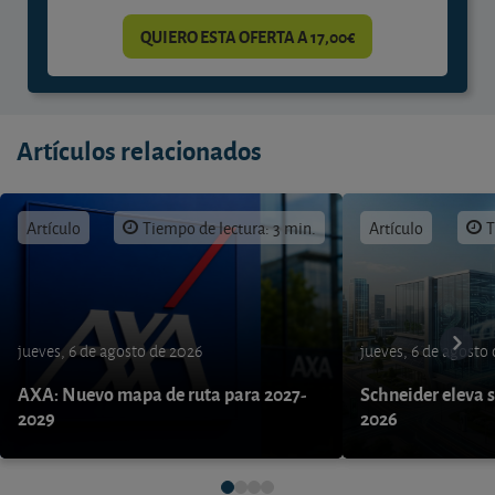
QUIERO ESTA OFERTA A 17,00€
Artículos relacionados
Artículo
Tiempo de lectura: 3 min.
Artículo
T
jueves, 6 de agosto de 2026
jueves, 6 de agosto
AXA: Nuevo mapa de ruta para 2027-
Schneider eleva s
2029
2026