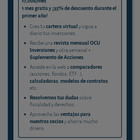
17,00€/mes
1 mes gratis y ¡35% de descuento durante el
primer año!
cartera virtual
Crea tu
y sigue a
diario tus inversiones.
revista mensual OCU
Recibe una
Inversiones
y otra semanal +
Suplemento de Acciones
.
comparadores
Accede en la web a
(acciones, fondos, ETF...),
calculadoras
modelos de contratos
,
,
etc.
Resolvemos tus dudas
sobre
fiscalidad y derechos.
ventajas para
Aprovecha las
nuestros socios
y ahorra mucho
dinero.