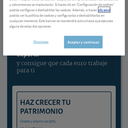
y solo entonces se implantarán. Si haces clic en "Configuración de cookies"
Ver detalladamente
podrás configurar o deshabilitar las cookies. Además, si haces
clic aquí
podrás ver la política de cookies y configurarlas o deshabilitarlas en
cualquier momento. Este banner se mantendrá activo hasta que ejecutes
alguna de estas dos opciones.
Contenido reservado a SOCIOS
Opciones
Aceptar y continuar
Gestiona tu dinero con visión
experta
y consigue que cada euro trabaje
para ti
HAZ CRECER TU
PATRIMONIO
Únete y ahorra un 35%