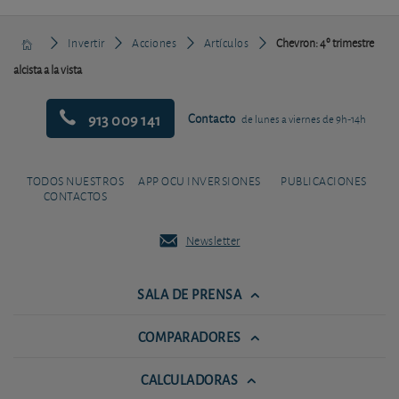
Invertir
Acciones
Artículos
Chevron: 4º trimestre
alcista a la vista
913 009 141
Contacto
de lunes a viernes de 9h-14h
TODOS NUESTROS
APP OCU INVERSIONES
PUBLICACIONES
CONTACTOS
Newsletter
SALA DE PRENSA
COMPARADORES
CALCULADORAS