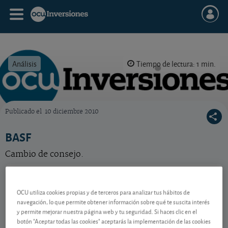
Análisis
Tiempo de lectura: 1 min.
Publicado el
10 diciembre 2010
OCU Inversiones
BASF
Cambio de consejo.
BASF
51,54 EUR
DE000BASF111
OCU utiliza cookies propias y de terceros para analizar tus hábitos de
0,04 EUR (0,08 %)
navegación, lo que permite obtener información sobre qué te suscita interés
10/08/2026 Fráncfort
y permite mejorar nuestra página web y tu seguridad. Si haces clic en el
Ver detalladamente
botón "Aceptar todas las cookies" aceptarás la implementación de las cookies