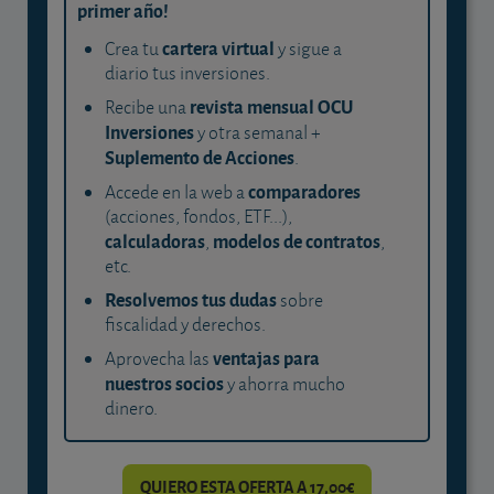
primer año!
cartera virtual
Crea tu
y sigue a
diario tus inversiones.
revista mensual OCU
Recibe una
Inversiones
y otra semanal +
Suplemento de Acciones
.
comparadores
Accede en la web a
(acciones, fondos, ETF...),
calculadoras
modelos de contratos
,
,
etc.
Resolvemos tus dudas
sobre
fiscalidad y derechos.
ventajas para
Aprovecha las
nuestros socios
y ahorra mucho
dinero.
QUIERO ESTA OFERTA A 17,00€