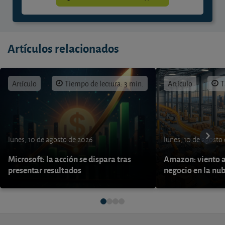
Artículos relacionados
Artículo
Tiempo de lectura: 3 min.
Artículo
T
lunes, 10 de agosto de 2026
lunes, 10 de agosto
Microsoft: la acción se dispara tras
Amazon: viento a
presentar resultados
negocio en la nu