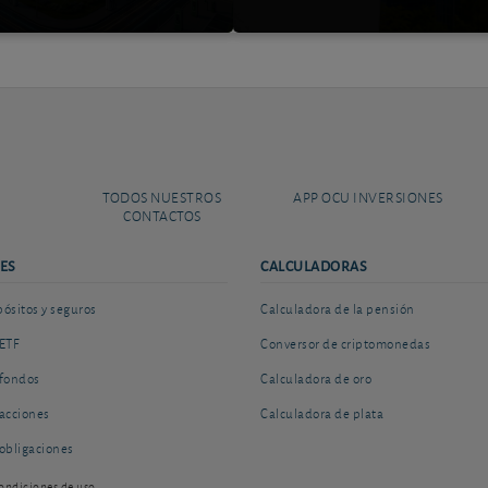
TODOS NUESTROS
APP OCU INVERSIONES
CONTACTOS
ES
CALCULADORAS
sitos y seguros
Calculadora de la pensión
ETF
Conversor de criptomonedas
fondos
Calculadora de oro
acciones
Calculadora de plata
obligaciones
ondiciones de uso