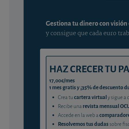
Gestiona tu dinero con visión
y consigue que cada euro trab
HAZ CRECER TU P
17,00€/mes
1 mes gratis y ¡35% de descuento d
cartera virtual
Crea tu
y sigue a 
revista mensual OC
Recibe una
comparador
Accede en la web a
Resolvemos tus dudas
sobre fis