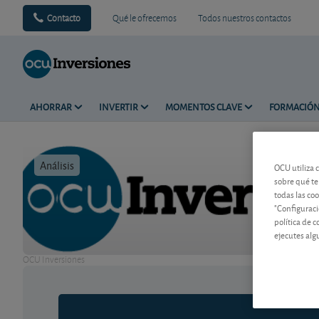
Contacto
Qué le ofrecemos
Todos nuestros contactos
AHORRAR
INVERTIR
MOMENTOS CLAVE
FORMACIÓ
Análisis
Tiempo de 
OCU utiliza 
sobre qué te
todas las co
"Configuraci
política de 
ejecutes alg
OCU Inversiones