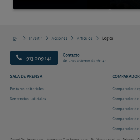
Invertir
Acciones
Artículos
Logica
Contacto
913 009 141
de lunes a viernes de 9h-14h
SALA DE PRENSA
COMPARADOR
Posturas editoriales
Comparador depó
Sentencias judiciales
Comparador de 
Comparador de 
Comparador de 
Comparador de 
© 2026 Ocu Inversiones
Acerca de Ocu Inversiones
Política de cookies
Privacy
C