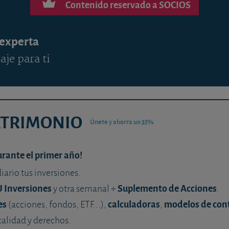
Contenido reservado a SOCIOS
 experta
aje para ti
ATRIMONIO
Únete y ahorra un 35%
urante el primer año!
diario tus inversiones.
U Inversiones
Suplemento de Acciones
y otra semanal +
.
es
calculadoras
modelos de con
(acciones, fondos, ETF...),
,
calidad y derechos.