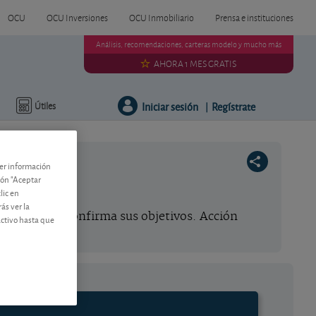
OCU
OCU Inversiones
OCU Inmobiliario
Prensa e instituciones
Análisis, recomendaciones, carteras modelo y mucho más
AHORA 1 MES GRATIS
Iniciar sesión
Regístrate
Útiles
|
ner información
tón "Aceptar
lic en
ás ver la
ía británica confirma sus objetivos. Acción
activo hasta que