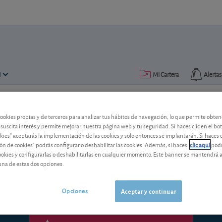
N
Mi Cartera
Alertas
Publicado el
10 noviembre 2010
lectura: 1 min.
cookies propias y de terceros para analizar tus hábitos de navegación, lo que permite obte
 suscita interés y permite mejorar nuestra página web y tu seguridad. Si haces clic en el bo
Logica
okies" aceptarás la implementación de las cookies y solo entonces se implantarán. Si haces c
ón de cookies" podrás configurar o deshabilitar las cookies. Además, si haces
clic aquí
podr
Las ventas vuelven a crecer y la compañ
cookies y configurarlas o deshabilitarlas en cualquier momento. Este banner se mantendrá 
barata.
una de estas dos opciones.
Opciones
Aceptar y continuar