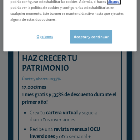
podrás configurar o deshabilitar las cookies. Además, si haces
clic aquí
experta
podrás ver la política de cookies y configurarlas o deshabilitarlas en
cualquier momento. Este banner se mantendrá activo hasta que ejecutes
y consigue que cada euro trabaje
alguna de estas dos opciones.
para ti
Opciones
Aceptar y continuar
HAZ CRECER TU
PATRIMONIO
Únete y ahorra un 35%
17,00€/mes
1 mes gratis y ¡35% de descuento durante el
primer año!
cartera virtual
Crea tu
y sigue a
diario tus inversiones.
revista mensual OCU
Recibe una
Inversiones
y otra semanal +