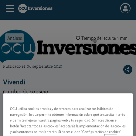
Análisis
Tiempo de lectura: 1 min.
Publicado el
06 septiembre 2010
OCU Inversiones
Vivendi
Cambio de consejo.
OCU utiliza cookies propias y de terceros para analizar tus hábitos de
Contenido reservado a SOCIOS
navegación, lo que permite obtener información sobre qué te suscita interés
y permite mejorar nuestra página web y tu seguridad. Si haces clic en el
botón "Aceptar todas las cookies" aceptarás la implementación de las cookies
y solo entonces se implantarán. Si haces clic en "Configuración de cookies"
Gestiona tu dinero con visión