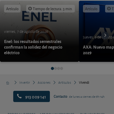
Artículo
Tiempo de lectura: 3 min.
Artículo
T
viernes, 7 de agosto de 2026
jueves, 6 de agosto
Enel: los resultados semestrales
confirman la solidez del negocio
AXA: Nuevo mapa
eléctrico
2029
Invertir
Acciones
Artículos
Vivendi
913 009 141
Contacto
de lunes a viernes de 9h-14h