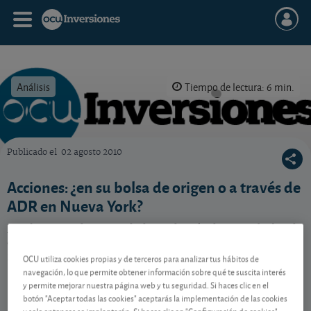
Análisis
Tiempo de lectura: 6 min.
Publicado el
02 agosto 2010
OCU Inversiones
Acciones: ¿en su bolsa de origen o a través de
ADR en Nueva York?
Muchas grandes sociedades, además de en su bolsa de
origen, también cotizan en Nueva York. ¿Dónde
merece la pena comprar sus acciones?
OCU utiliza cookies propias y de terceros para analizar tus hábitos de
navegación, lo que permite obtener información sobre qué te suscita interés
y permite mejorar nuestra página web y tu seguridad. Si haces clic en el
botón "Aceptar todas las cookies" aceptarás la implementación de las cookies
Contenido reservado a SOCIOS
y solo entonces se implantarán. Si haces clic en "Configuración de cookies"