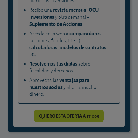
diario tus inversiones.
revista mensual OCU
Recibe una
Inversiones
y otra semanal +
Suplemento de Acciones
.
comparadores
Accede en la web a
(acciones, fondos, ETF...),
calculadoras
modelos de contratos
,
,
etc.
Resolvemos tus dudas
sobre
fiscalidad y derechos.
ventajas para
Aprovecha las
nuestros socios
y ahorra mucho
dinero.
QUIERO ESTA OFERTA A 17,00€