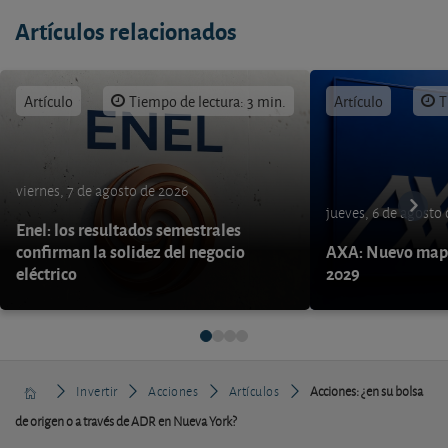
Artículos relacionados
Artículo
Tiempo de lectura: 3 min.
Artículo
T
viernes, 7 de agosto de 2026
jueves, 6 de agosto
Enel: los resultados semestrales
confirman la solidez del negocio
AXA: Nuevo mapa
eléctrico
2029
Invertir
Acciones
Artículos
Acciones: ¿en su bolsa
de origen o a través de ADR en Nueva York?