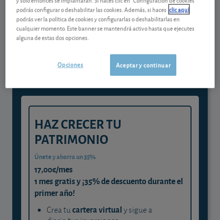
podrás configurar o deshabilitar las cookies. Además, si haces
clic aquí
podrás ver la política de cookies y configurarlas o deshabilitarlas en
Gestiona tu dinero con visión
cualquier momento. Este banner se mantendrá activo hasta que ejecutes
alguna de estas dos opciones.
experta
y consigue que cada euro trabaje
Opciones
Aceptar y continuar
para ti
HAZ CRECER TU
PATRIMONIO
Únete y ahorra un 35%
17,00€/mes
1 mes gratis y ¡35% de descuento durante el
primer año!
cartera virtual
Crea tu
y sigue a