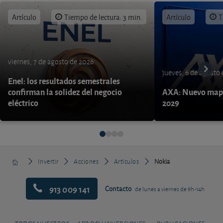
Artículo
Tiempo de lectura: 3 min.
Artículo
T
viernes, 7 de agosto de 2026
jueves, 6 de agosto
Enel: los resultados semestrales
confirman la solidez del negocio
AXA: Nuevo mapa
eléctrico
2029
Invertir
Acciones
Artículos
Nokia
913 009 141
Contacto
de lunes a viernes de 9h-14h