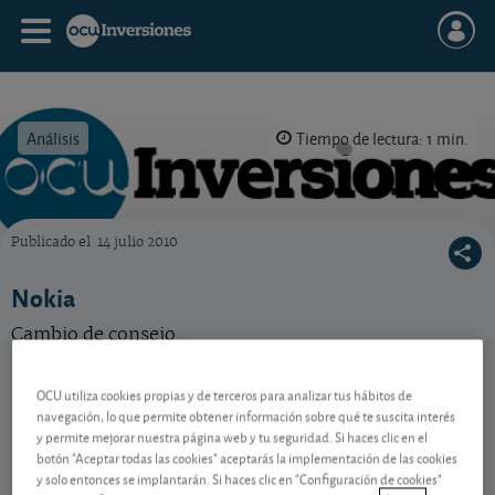
Análisis
Tiempo de lectura: 1 min.
Publicado el
14 julio 2010
OCU Inversiones
Nokia
Cambio de consejo.
OCU utiliza cookies propias y de terceros para analizar tus hábitos de
Contenido reservado a SOCIOS
navegación, lo que permite obtener información sobre qué te suscita interés
y permite mejorar nuestra página web y tu seguridad. Si haces clic en el
botón "Aceptar todas las cookies" aceptarás la implementación de las cookies
y solo entonces se implantarán. Si haces clic en "Configuración de cookies"
Gestiona tu dinero con visión