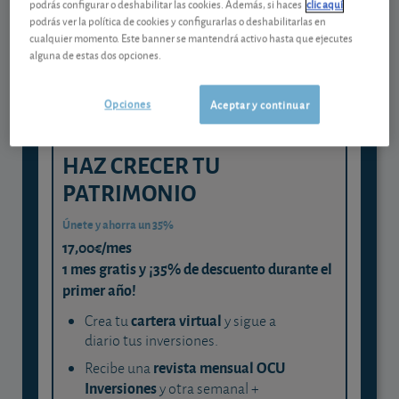
podrás configurar o deshabilitar las cookies. Además, si haces
clic aquí
experta
podrás ver la política de cookies y configurarlas o deshabilitarlas en
cualquier momento. Este banner se mantendrá activo hasta que ejecutes
y consigue que cada euro trabaje
alguna de estas dos opciones.
para ti
Opciones
Aceptar y continuar
HAZ CRECER TU
PATRIMONIO
Únete y ahorra un 35%
17,00€/mes
1 mes gratis y ¡35% de descuento durante el
primer año!
cartera virtual
Crea tu
y sigue a
diario tus inversiones.
revista mensual OCU
Recibe una
Inversiones
y otra semanal +