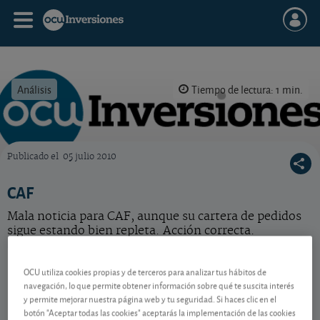
Análisis
Tiempo de lectura: 1 min.
Publicado el
05 julio 2010
OCU Inversiones
CAF
Mala noticia para CAF, aunque su cartera de pedidos
sigue estando bien repleta. Acción correcta.
CAF
68,40 EUR
OCU utiliza cookies propias y de terceros para analizar tus hábitos de
ES0121975009
navegación, lo que permite obtener información sobre qué te suscita interés
0,1 EUR (0,15 %)
06/08/2026 Madrid
y permite mejorar nuestra página web y tu seguridad. Si haces clic en el
botón "Aceptar todas las cookies" aceptarás la implementación de las cookies