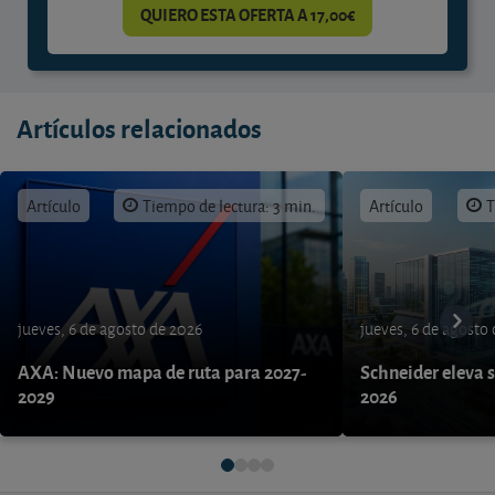
QUIERO ESTA OFERTA A 17,00€
Artículos relacionados
Artículo
Tiempo de lectura: 3 min.
Artículo
T
jueves, 6 de agosto de 2026
jueves, 6 de agosto
AXA: Nuevo mapa de ruta para 2027-
Schneider eleva s
2029
2026