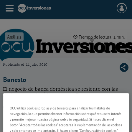
Análisis
Tiempo de lectura: 2 min.
Publicado el
14 julio 2010
OCU Inversiones
Banesto
El negocio de banca doméstica se resiente con las
limitaciones al crédito, aunque Banesto presenta una
tasa de morosidad inferior a la media de los bancos
españoles. Mantenga.
OCU utiliza cookies propias y de terceros para analizar tus hábitos de
navegación, lo que permite obtener información sobre qué te suscita interés
y permite mejorar nuestra página web y tu seguridad. Si haces clic en el
botón "Aceptar todas las cookies" aceptarás la implementación de las cookies
Contenido reservado a SOCIOS
y solo entonces se implantarán. Si haces clic en "Configuración de cookies"