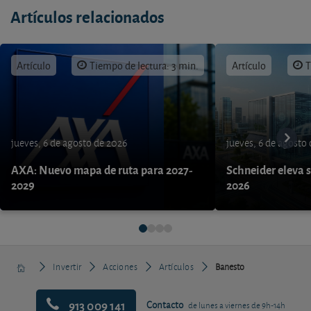
Artículos relacionados
Artículo
Tiempo de lectura: 3 min.
Artículo
T
jueves, 6 de agosto de 2026
jueves, 6 de agosto
AXA: Nuevo mapa de ruta para 2027-
Schneider eleva s
2029
2026
Invertir
Acciones
Artículos
Banesto
913 009 141
Contacto
de lunes a viernes de 9h-14h