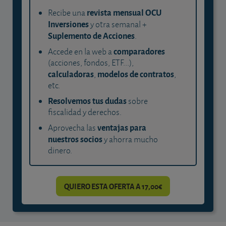
revista mensual OCU
Recibe una
Inversiones
y otra semanal +
Suplemento de Acciones
.
comparadores
Accede en la web a
(acciones, fondos, ETF...),
calculadoras
modelos de contratos
,
,
etc.
Resolvemos tus dudas
sobre
fiscalidad y derechos.
ventajas para
Aprovecha las
nuestros socios
y ahorra mucho
dinero.
QUIERO ESTA OFERTA A 17,00€