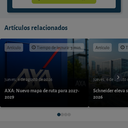
Artículos relacionados
Artículo
Tiempo de lectura: 3 min.
Artículo
T
jueves, 6 de agosto de 2026
jueves, 6 de agosto
AXA: Nuevo mapa de ruta para 2027-
Schneider eleva s
2029
2026