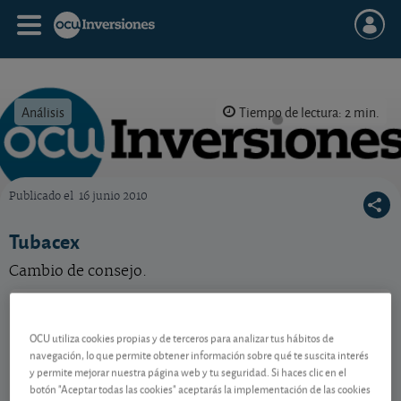
Análisis
Tiempo de lectura: 2 min.
Publicado el
16 junio 2010
OCU Inversiones
Tubacex
Cambio de consejo.
Tubacex
3,04 EUR
ES0132945017
OCU utiliza cookies propias y de terceros para analizar tus hábitos de
-0,005 EUR (-0,16 %)
navegación, lo que permite obtener información sobre qué te suscita interés
06/08/2026 Madrid
y permite mejorar nuestra página web y tu seguridad. Si haces clic en el
Ver detalladamente
botón "Aceptar todas las cookies" aceptarás la implementación de las cookies