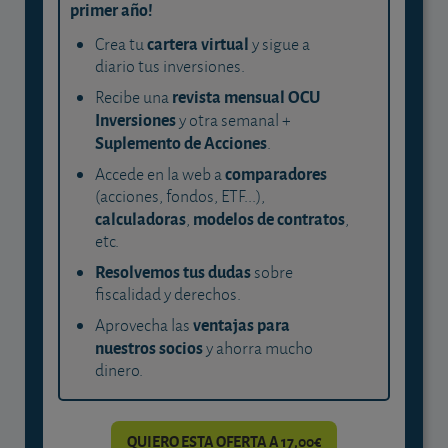
primer año!
cartera virtual
Crea tu
y sigue a
diario tus inversiones.
revista mensual OCU
Recibe una
Inversiones
y otra semanal +
Suplemento de Acciones
.
comparadores
Accede en la web a
(acciones, fondos, ETF...),
calculadoras
modelos de contratos
,
,
etc.
Resolvemos tus dudas
sobre
fiscalidad y derechos.
ventajas para
Aprovecha las
nuestros socios
y ahorra mucho
dinero.
QUIERO ESTA OFERTA A 17,00€