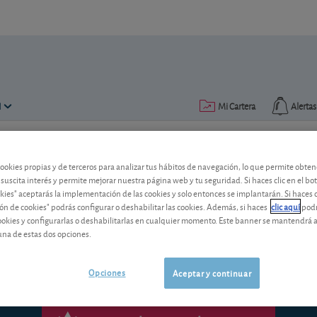
N
Mi Cartera
Alertas
Publicado el
03 mayo 2010
lectura: 1 min.
cookies propias y de terceros para analizar tus hábitos de navegación, lo que permite obte
 suscita interés y permite mejorar nuestra página web y tu seguridad. Si haces clic en el bo
Peugeot
okies" aceptarás la implementación de las cookies y solo entonces se implantarán. Si haces c
ón de cookies" podrás configurar o deshabilitar las cookies. Además, si haces
clic aquí
podr
cookies y configurarlas o deshabilitarlas en cualquier momento. Este banner se mantendrá 
Cambio de consejo
una de estas dos opciones.
Opciones
Aceptar y continuar