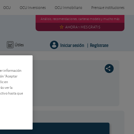
OCU
OCU Inversiones
OCU Inmobiliario
Prensa e instituciones
Análisis, recomendaciones, carteras modelo y mucho más
AHORA 1 MES GRATIS
Iniciar sesión
Regístrate
Útiles
|
ner información
tón "Aceptar
lic en
ás ver la
activo hasta que