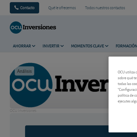
Contacto
Qué le ofrecemos
Todos nuestros contactos
AHORRAR
INVERTIR
MOMENTOS CLAVE
FORMACIÓ
Análisis
Tiempo de 
OCU utiliza 
sobre qué te
todas las co
"Configuraci
política de 
ejecutes alg
OCU Inversiones