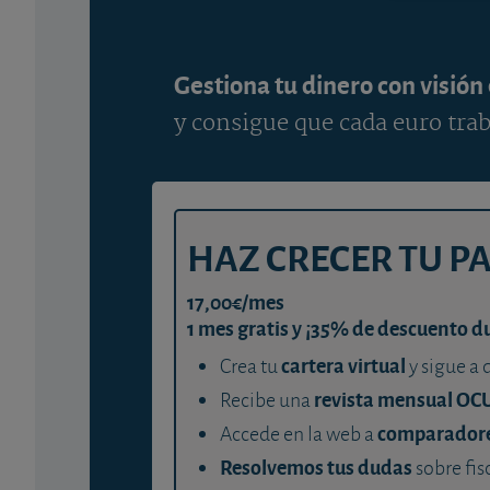
Gestiona tu dinero con visión
y consigue que cada euro trab
HAZ CRECER TU P
17,00€/mes
1 mes gratis y ¡35% de descuento d
cartera virtual
Crea tu
y sigue a 
revista mensual OC
Recibe una
comparador
Accede en la web a
Resolvemos tus dudas
sobre fis