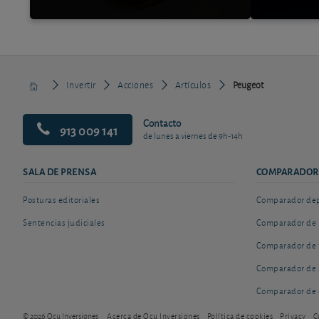
Invertir
Acciones
Artículos
Peugeot
Contacto
913 009 141
de lunes a viernes de 9h-14h
SALA DE PRENSA
COMPARADOR
Posturas editoriales
Comparador depó
Sentencias judiciales
Comparador de 
Comparador de 
Comparador de 
Comparador de 
© 2026 Ocu Inversiones
Acerca de Ocu Inversiones
Política de cookies
Privacy
C