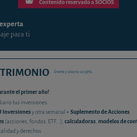
Contenido reservado a SOCIOS
 experta
aje para ti
ATRIMONIO
Únete y ahorra un 35%
urante el primer año!
diario tus inversiones.
U Inversiones
Suplemento de Acciones
y otra semanal +
.
es
calculadoras
modelos de con
(acciones, fondos, ETF...),
,
calidad y derechos.