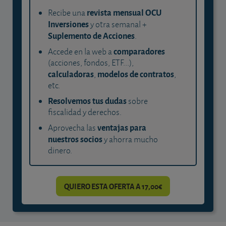
revista mensual OCU
Recibe una
Inversiones
y otra semanal +
Suplemento de Acciones
.
comparadores
Accede en la web a
(acciones, fondos, ETF...),
calculadoras
modelos de contratos
,
,
etc.
Resolvemos tus dudas
sobre
fiscalidad y derechos.
ventajas para
Aprovecha las
nuestros socios
y ahorra mucho
dinero.
QUIERO ESTA OFERTA A 17,00€