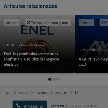
Artículos relacionados
Artículo
Tiempo de lectura: 3 min.
Artículo
T
viernes, 7 de agosto de 2026
jueves, 6 de agosto
Enel: los resultados semestrales
confirman la solidez del negocio
AXA: Nuevo mapa
eléctrico
2029
Invertir
Acciones
Artículos
BP
913 009 141
Contacto
de lunes a viernes de 9h-14h