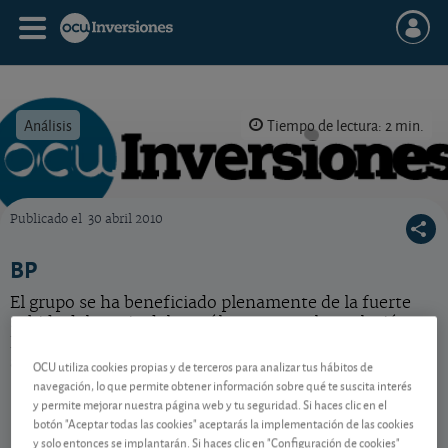
Análisis
Tiempo de lectura: 2 min.
Publicado el
30 abril 2010
OCU Inversiones
BP
El grupo se ha beneficiado plenamente de la fuerte
subida del precio del petróleo, aunque la explosión en
EE UU ha zarandeado últimamente la cotización. Aun
así, acción barata.
OCU utiliza cookies propias y de terceros para analizar tus hábitos de
navegación, lo que permite obtener información sobre qué te suscita interés
y permite mejorar nuestra página web y tu seguridad. Si haces clic en el
botón "Aceptar todas las cookies" aceptarás la implementación de las cookies
Contenido reservado a SOCIOS
y solo entonces se implantarán. Si haces clic en "Configuración de cookies"