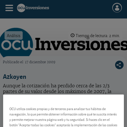
Análisis
Tiempo de lectura: 2 min.
Publicado el
17 diciembre 2009
OCU Inversiones
Azkoyen
Aunque la cotización ha perdido cerca de las 2/3
partes de su valor desde los máximos de 2007, la
acción de Azkoyen aún nos parece cara. Venda.
Azkoyen
10,15 EUR
OCU utiliza cookies propias y de terceros para analizar tus hábitos de
navegación, lo que permite obtener información sobre qué te suscita interés
ES0112458312
y permite mejorar nuestra página web y tu seguridad. Si haces clic en el
0,05 EUR (0,50 %)
10/08/2026 Madrid
botón "Aceptar todas las cookies" aceptarás la implementación de las cookies