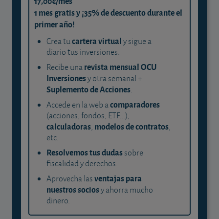
17,00€/mes
1 mes gratis y ¡35% de descuento durante el
primer año!
cartera virtual
Crea tu
y sigue a
diario tus inversiones.
revista mensual OCU
Recibe una
Inversiones
y otra semanal +
Suplemento de Acciones
.
comparadores
Accede en la web a
(acciones, fondos, ETF...),
calculadoras
modelos de contratos
,
,
etc.
Resolvemos tus dudas
sobre
fiscalidad y derechos.
ventajas para
Aprovecha las
nuestros socios
y ahorra mucho
dinero.