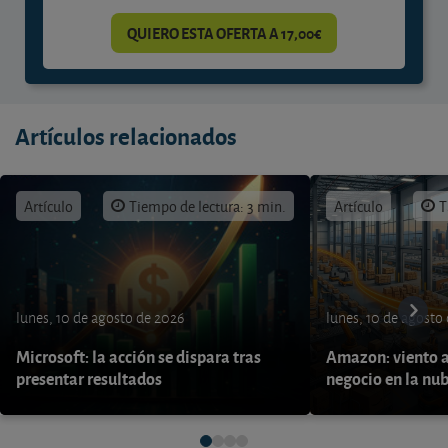
QUIERO ESTA OFERTA A 17,00€
Artículos relacionados
Artículo
Tiempo de lectura: 3 min.
Artículo
T
lunes, 10 de agosto de 2026
lunes, 10 de agosto
Microsoft: la acción se dispara tras
Amazon: viento a
presentar resultados
negocio en la nu