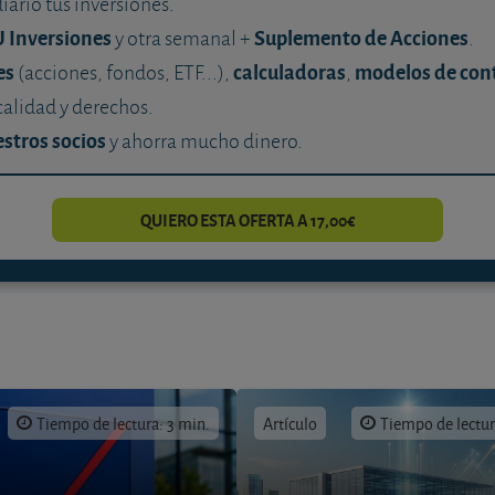
diario tus inversiones.
U Inversiones
Suplemento de Acciones
y otra semanal +
.
es
calculadoras
modelos de con
(acciones, fondos, ETF...),
,
calidad y derechos.
stros socios
y ahorra mucho dinero.
QUIERO ESTA OFERTA A 17,00€
Tiempo de lectura: 3 min.
Artículo
Tiempo de lectur