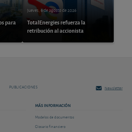
jueves, 6 de agosto de 2026
os para
TotalEnergies refuerza la
retribución al accionista
PUBLICACIONES
Newsletter
MÁS INFORMACIÓN
Modelos de documentos
Glosario financiero