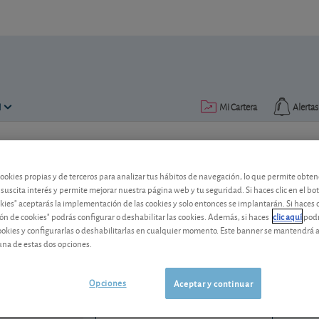
N
Mi Cartera
Alertas
Publicado el
20 noviembre 2009
lectura: 1 min.
cookies propias y de terceros para analizar tus hábitos de navegación, lo que permite obte
Intel
 suscita interés y permite mejorar nuestra página web y tu seguridad. Si haces clic en el bo
okies" aceptarás la implementación de las cookies y solo entonces se implantarán. Si haces c
ón de cookies" podrás configurar o deshabilitar las cookies. Además, si haces
clic aquí
podr
Cambio de consejo.
cookies y configurarlas o deshabilitarlas en cualquier momento. Este banner se mantendrá 
una de estas dos opciones.
Intel
101,65 USD
US4581401001
1,84 USD (1,84 %)
Opciones
Aceptar y continuar
07/08/2026 Nasdaq
Ver detalladamente