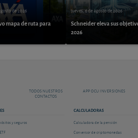
 agosto de 2026
jueves, 6 de agosto de 2026
o mapa de ruta para
Schneider eleva sus objetiv
9
2026
TODOS NUESTROS
APP OCU INVERSIONES
CONTACTOS
ES
CALCULADORAS
sitos y seguros
Calculadora de la pensión
ETF
Conversor de criptomonedas