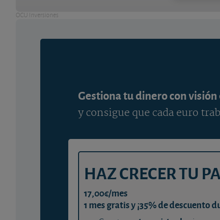
OCU Inversiones
Gestiona tu dinero con visión
y consigue que cada euro trab
HAZ CRECER TU P
17,00€/mes
1 mes gratis y ¡35% de descuento d