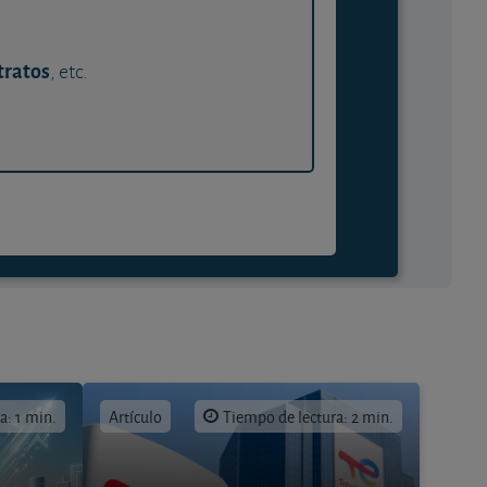
tratos
, etc.
a: 1 min.
Artículo
Tiempo de lectura: 2 min.