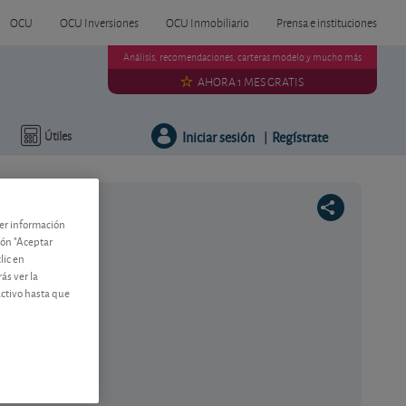
OCU
OCU Inversiones
OCU Inmobiliario
Prensa e instituciones
Análisis, recomendaciones, carteras modelo y mucho más
AHORA 1 MES GRATIS
Iniciar sesión
Regístrate
Útiles
|
ner información
tón "Aceptar
lic en
ás ver la
activo hasta que