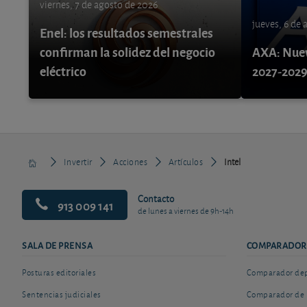
viernes, 7 de agosto de 2026
jueves, 6 de
Enel: los resultados semestrales
confirman la solidez del negocio
AXA: Nuev
eléctrico
2027-202
Invertir
Acciones
Artículos
Intel
Contacto
913 009 141
de lunes a viernes de 9h-14h
SALA DE PRENSA
COMPARADOR
Posturas editoriales
Comparador depó
Sentencias judiciales
Comparador de 