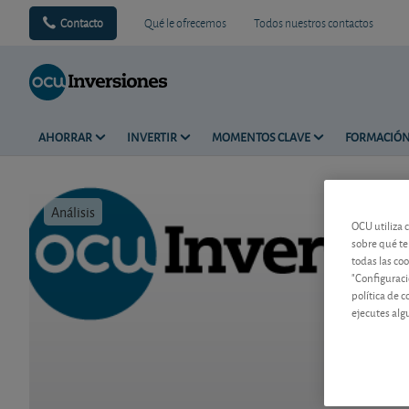
Contacto
Qué le ofrecemos
Todos nuestros contactos
AHORRAR
INVERTIR
MOMENTOS CLAVE
FORMACIÓ
Análisis
Tiempo de 
OCU utiliza 
sobre qué te
todas las co
"Configuraci
política de 
ejecutes alg