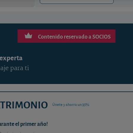
Contenido reservado a SOCIOS
 experta
aje para ti
ATRIMONIO
Únete y ahorra un 35%
urante el primer año!