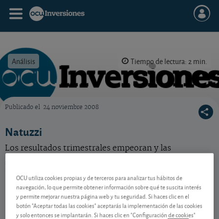
Análisis
Tiempo de lectura: 2 min.
Publicado el
24 noviembre 2008
OCU Inversiones
Natuzzi
Los resultados trimestrales empeoran y las
perspectivas de las ventas se oscurecen. La acción se
ha puesto cara.
OCU utiliza cookies propias y de terceros para analizar tus hábitos de
navegación, lo que permite obtener información sobre qué te suscita interés
y permite mejorar nuestra página web y tu seguridad. Si haces clic en el
Contenido reservado a SOCIOS
botón "Aceptar todas las cookies" aceptarás la implementación de las cookies
y solo entonces se implantarán. Si haces clic en "Configuración de cookies"