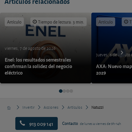
Artículos relacionados
Artículo
Tiempo de lectura: 3 min.
Artículo
T
viernes, 7 de agosto de 2026
jueves, 6 de agosto
Enel: los resultados semestrales
confirman la solidez del negocio
AXA: Nuevo mapa
eléctrico
2029
Invertir
Acciones
Artículos
Natuzzi
913 009 141
Contacto
de lunes a viernes de 9h-14h