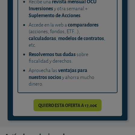
revista mensual OCU
Recibe una
Inversiones
y otra semanal +
Suplemento de Acciones
.
comparadores
Accede en la web a
(acciones, fondos, ETF...),
calculadoras
modelos de contratos
,
,
etc.
Resolvemos tus dudas
sobre
fiscalidad y derechos.
ventajas para
Aprovecha las
nuestros socios
y ahorra mucho
dinero.
QUIERO ESTA OFERTA A 17,00€