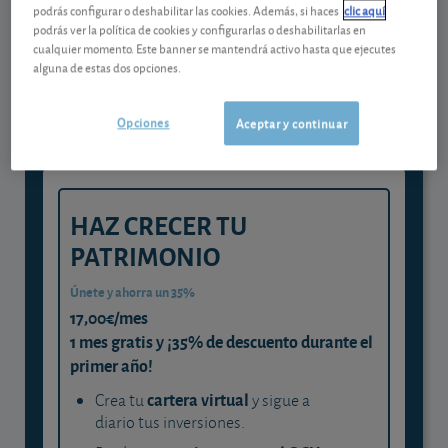
podrás configurar o deshabilitar las cookies. Además, si haces
clic aquí
Gestiona tu dinero con visión
podrás ver la política de cookies y configurarlas o deshabilitarlas en
cualquier momento. Este banner se mantendrá activo hasta que ejecutes
experta
alguna de estas dos opciones.
y consigue que cada euro trabaje
para ti
Opciones
Aceptar y continuar
HAZ CRECER TU
PATRIMONIO
Únete y ahorra un 35%
17,00€/mes
1 mes gratis y ¡35% de descuento durante el
primer año!
cartera virtual
Crea tu
y sigue a
diario tus inversiones.