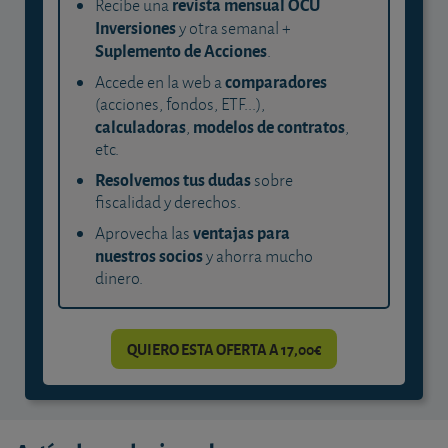
revista mensual OCU
Recibe una
Inversiones
y otra semanal +
Suplemento de Acciones
.
comparadores
Accede en la web a
(acciones, fondos, ETF...),
calculadoras
modelos de contratos
,
,
etc.
Resolvemos tus dudas
sobre
fiscalidad y derechos.
ventajas para
Aprovecha las
nuestros socios
y ahorra mucho
dinero.
QUIERO ESTA OFERTA A 17,00€