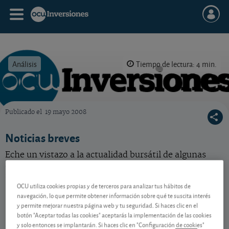
Análisis
Tiempo de lectura: 4 min.
Publicado el
19 mayo 2008
OCU Inversiones
Noticias breves
Eche un vistazo a la actualidad bursátil de algunas
acciones españolas y extranjeras de nuestra
selección.
OCU utiliza cookies propias y de terceros para analizar tus hábitos de
navegación, lo que permite obtener información sobre qué te suscita interés
y permite mejorar nuestra página web y tu seguridad. Si haces clic en el
Contenido reservado a SOCIOS
botón "Aceptar todas las cookies" aceptarás la implementación de las cookies
y solo entonces se implantarán. Si haces clic en "Configuración de cookies"