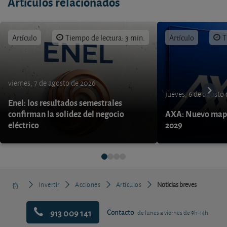
Artículos relacionados
Artículo
Tiempo de lectura: 3 min.
Artículo
T
viernes, 7 de agosto de 2026
jueves, 6 de agosto
Enel: los resultados semestrales
confirman la solidez del negocio
AXA: Nuevo mapa
eléctrico
2029
Invertir
Acciones
Artículos
Noticias breves
913 009 141
Contacto
de lunes a viernes de 9h-14h