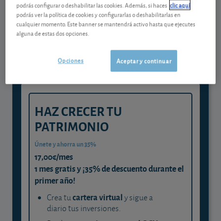
podrás configurar o deshabilitar las cookies. Además, si haces
clic aquí
Gestiona tu dinero con visión
podrás ver la política de cookies y configurarlas o deshabilitarlas en
cualquier momento. Este banner se mantendrá activo hasta que ejecutes
experta
alguna de estas dos opciones.
y consigue que cada euro trabaje
para ti
Opciones
Aceptar y continuar
HAZ CRECER TU
PATRIMONIO
Únete y ahorra un 35%
17,00€/mes
1 mes gratis y ¡35% de descuento durante el
primer año!
cartera virtual
Crea tu
y sigue a
diario tus inversiones.