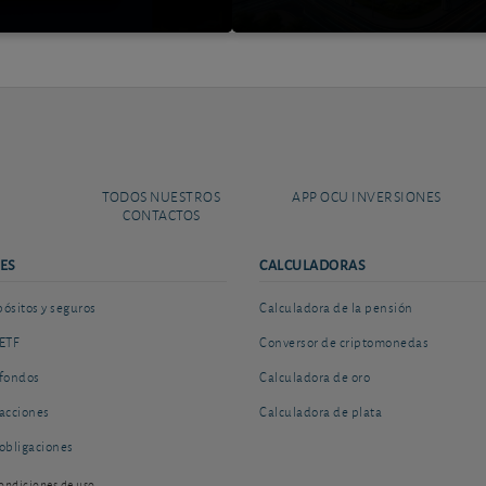
TODOS NUESTROS
APP OCU INVERSIONES
CONTACTOS
ES
CALCULADORAS
sitos y seguros
Calculadora de la pensión
ETF
Conversor de criptomonedas
fondos
Calculadora de oro
acciones
Calculadora de plata
obligaciones
ondiciones de uso