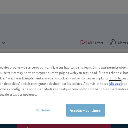
N
Mi Cartera
Alertas
Publicado el
12 mayo 2008
lectura: 2 min.
cookies propias y de terceros para analizar tus hábitos de navegación, lo que permite obte
 suscita interés y permite mejorar nuestra página web y tu seguridad. Si haces clic en el bo
AV Jennings
okies" aceptarás la implementación de las cookies y solo entonces se implantarán. Si haces c
ón de cookies" podrás configurar o deshabilitar las cookies. Además, si haces
clic aquí
podr
El anuncio de una ampliación de capital
cookies y configurarlas o deshabilitarlas en cualquier momento. Este banner se mantendrá 
cotización. La acción está barata, pued
una de estas dos opciones.
Opciones
Aceptar y continuar