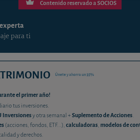
Contenido reservado a SOCIOS
 experta
aje para ti
ATRIMONIO
Únete y ahorra un 35%
urante el primer año!
diario tus inversiones.
U Inversiones
Suplemento de Acciones
y otra semanal +
.
es
calculadoras
modelos de con
(acciones, fondos, ETF...),
,
calidad y derechos.