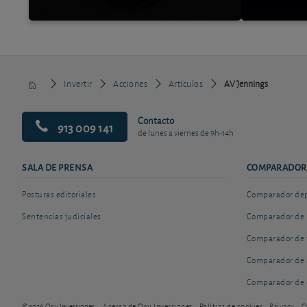
Invertir
Acciones
Artículos
AV Jennings
Contacto
913 009 141
de lunes a viernes de 9h-14h
SALA DE PRENSA
COMPARADOR
Posturas editoriales
Comparador depó
Sentencias judiciales
Comparador de 
Comparador de 
Comparador de 
Comparador de 
© 2026 Ocu Inversiones
Acerca de Ocu Inversiones
Política de cookies
Privacy
C