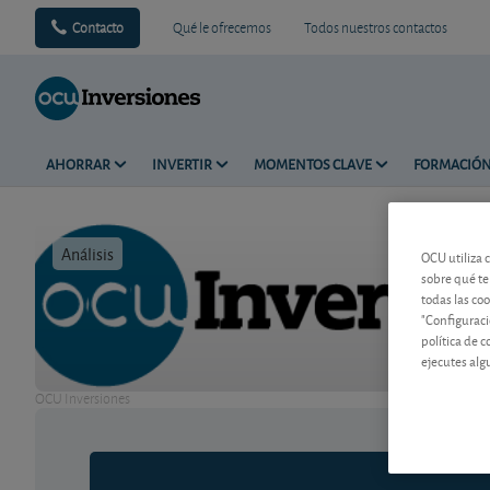
Contacto
Qué le ofrecemos
Todos nuestros contactos
AHORRAR
INVERTIR
MOMENTOS CLAVE
FORMACIÓ
Análisis
Tiempo de 
OCU utiliza 
sobre qué te
todas las co
"Configuraci
política de 
ejecutes alg
OCU Inversiones