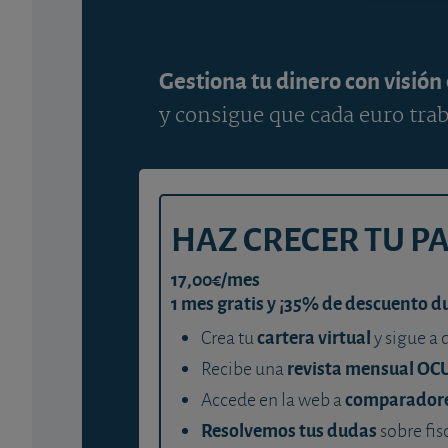
Gestiona tu dinero con visión
y consigue que cada euro trab
HAZ CRECER TU P
17,00€/mes
1 mes gratis y ¡35% de descuento d
cartera virtual
Crea tu
y sigue a 
revista mensual OC
Recibe una
comparador
Accede en la web a
Resolvemos tus dudas
sobre fis