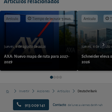
Artículos relacionados
Artículo
Tiempo de lectura: 3 min.
Artículo
T
jueves, 6 de agosto de 2026
jueves, 6 de agosto
AXA: Nuevo mapa de ruta para 2027-
Schneider eleva s
2029
2026
Invertir
Acciones
Artículos
Deutsche Bank
913 009 141
Contacto
de lunes a viernes de 9h-14h