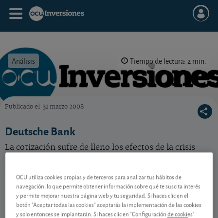
Análisis
Tiempo de lectura: 2 min.
Publicado el
31 marzo 2008
OCU Inversiones
Deutsche Bank
La cotización sufre de lleno los efectos de la crisis
hipotecaria y crediticia. Sin embargo, la entidad está
menos afectada que sus rivales.Acción barata.
OCU utiliza cookies propias y de terceros para analizar tus hábitos de
navegación, lo que permite obtener información sobre qué te suscita interés
y permite mejorar nuestra página web y tu seguridad. Si haces clic en el
Contenido reservado a SOCIOS
botón "Aceptar todas las cookies" aceptarás la implementación de las cookies
y solo entonces se implantarán. Si haces clic en "Configuración de cookies"