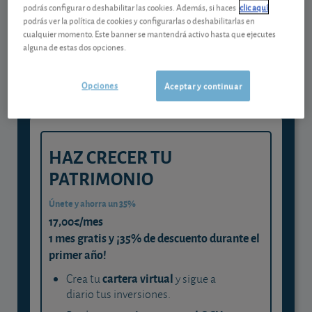
podrás configurar o deshabilitar las cookies. Además, si haces
clic aquí
Gestiona tu dinero con visión
podrás ver la política de cookies y configurarlas o deshabilitarlas en
cualquier momento. Este banner se mantendrá activo hasta que ejecutes
experta
alguna de estas dos opciones.
y consigue que cada euro trabaje
para ti
Opciones
Aceptar y continuar
HAZ CRECER TU
PATRIMONIO
Únete y ahorra un 35%
17,00€/mes
1 mes gratis y ¡35% de descuento durante el
primer año!
cartera virtual
Crea tu
y sigue a
diario tus inversiones.