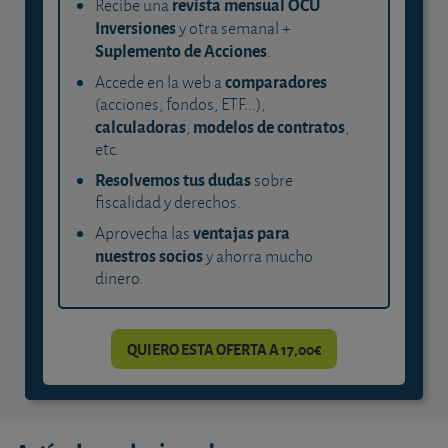
revista mensual OCU
Recibe una
Inversiones
y otra semanal +
Suplemento de Acciones
.
comparadores
Accede en la web a
(acciones, fondos, ETF...),
calculadoras
modelos de contratos
,
,
etc.
Resolvemos tus dudas
sobre
fiscalidad y derechos.
ventajas para
Aprovecha las
nuestros socios
y ahorra mucho
dinero.
QUIERO ESTA OFERTA A 17,00€