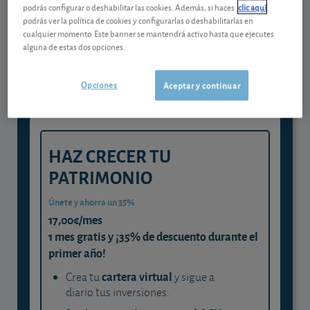
podrás configurar o deshabilitar las cookies. Además, si haces
clic aquí
Gestiona tu dinero con visión
podrás ver la política de cookies y configurarlas o deshabilitarlas en
cualquier momento. Este banner se mantendrá activo hasta que ejecutes
experta
alguna de estas dos opciones.
y consigue que cada euro trabaje
para ti
Opciones
Aceptar y continuar
HAZ CRECER TU
PATRIMONIO
Únete y ahorra un 35%
17,00€/mes
1 mes gratis y ¡35% de descuento durante el
primer año!
cartera virtual
Crea tu
y sigue a
diario tus inversiones.