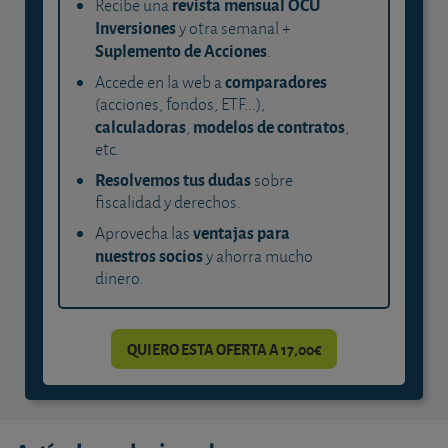
revista mensual OCU
Recibe una
Inversiones
y otra semanal +
Suplemento de Acciones
.
comparadores
Accede en la web a
(acciones, fondos, ETF...),
calculadoras
modelos de contratos
,
,
etc.
Resolvemos tus dudas
sobre
fiscalidad y derechos.
ventajas para
Aprovecha las
nuestros socios
y ahorra mucho
dinero.
QUIERO ESTA OFERTA A 17,00€