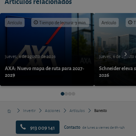
Artículos relacionados
Artículo
Tiempo de lectura: 3 min.
Artículo
T
jueves, 6 de agosto de 2026
jueves, 6 de agosto
AXA: Nuevo mapa de ruta para 2027-
Schneider eleva s
2029
2026
Invertir
Acciones
Artículos
Banesto
913 009 141
Contacto
de lunes a viernes de 9h-14h