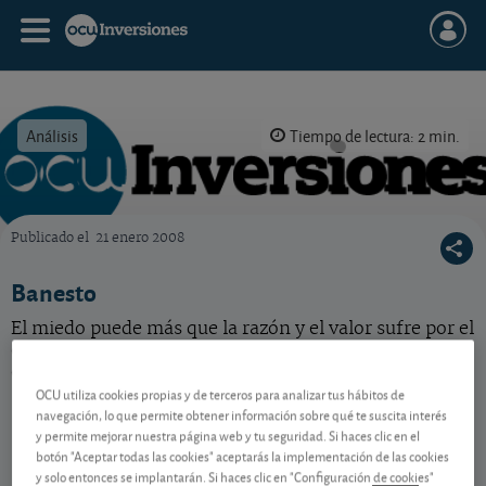
Análisis
Tiempo de lectura: 2 min.
Publicado el
21 enero 2008
OCU Inversiones
Banesto
El miedo puede más que la razón y el valor sufre por el
castigo al sector. Aunque no descartamos nuevas
caídas, la acción está correcta.
OCU utiliza cookies propias y de terceros para analizar tus hábitos de
navegación, lo que permite obtener información sobre qué te suscita interés
y permite mejorar nuestra página web y tu seguridad. Si haces clic en el
Contenido reservado a SOCIOS
botón "Aceptar todas las cookies" aceptarás la implementación de las cookies
y solo entonces se implantarán. Si haces clic en "Configuración de cookies"