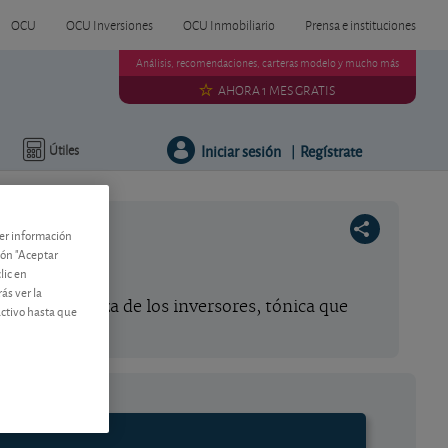
OCU
OCU Inversiones
OCU Inmobiliario
Prensa e instituciones
Análisis, recomendaciones, carteras modelo y mucho más
AHORA 1 MES GRATIS
Iniciar sesión
Regístrate
Útiles
|
ner información
tón "Aceptar
lic en
ás ver la
o la confianza de los inversores, tónica que
activo hasta que
barata.