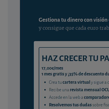
Gestiona tu dinero con visión
y consigue que cada euro trab
HAZ CRECER TU P
17,00€/mes
1 mes gratis y ¡35% de descuento d
cartera virtual
Crea tu
y sigue a 
revista mensual OC
Recibe una
comparador
Accede en la web a
Resolvemos tus dudas
sobre fis