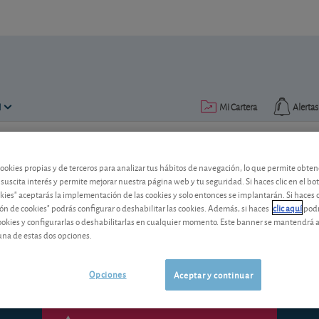
N
Mi Cartera
Alertas
Publicado el
21 diciembre 2007
lectura: 2 min.
cookies propias y de terceros para analizar tus hábitos de navegación, lo que permite obte
 suscita interés y permite mejorar nuestra página web y tu seguridad. Si haces clic en el bo
AT&T
okies" aceptarás la implementación de las cookies y solo entonces se implantarán. Si haces c
ón de cookies" podrás configurar o deshabilitar las cookies. Además, si haces
clic aquí
podr
Desde hace dos años, AT&T ha recuperad
cookies y configurarlas o deshabilitarlas en cualquier momento. Este banner se mantendrá 
debería continuar en el futuro. Acción 
una de estas dos opciones.
Opciones
Aceptar y continuar