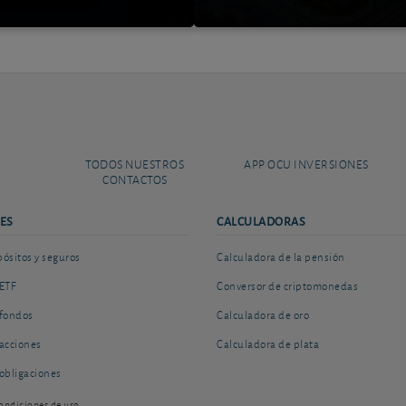
TODOS NUESTROS
APP OCU INVERSIONES
CONTACTOS
ES
CALCULADORAS
sitos y seguros
Calculadora de la pensión
ETF
Conversor de criptomonedas
fondos
Calculadora de oro
acciones
Calculadora de plata
obligaciones
ondiciones de uso