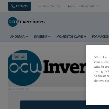
Contacto
Qué le ofrecemos
Todos nuestros contactos
AHORRAR
INVERTIR
MOMENTOS CLAVE
FORMACIÓ
Análisis
Tiempo de 
OCU utiliza 
sobre qué te
todas las co
"Configuraci
política de 
ejecutes alg
OCU Inversiones