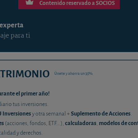
Contenido reservado a SOCIOS
 experta
aje para ti
ATRIMONIO
Únete y ahorra un 35%
urante el primer año!
diario tus inversiones.
U Inversiones
Suplemento de Acciones
y otra semanal +
.
es
calculadoras
modelos de con
(acciones, fondos, ETF...),
,
calidad y derechos.