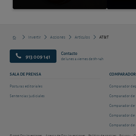
Invertir
Acciones
Artículos
AT&T
Contacto
913 009 141
de lunes a viernes de 9h-14h
SALA DE PRENSA
COMPARADOR
Posturas editoriales
Comparador depó
Sentencias judiciales
Comparador de 
Comparador de 
Comparador de 
Comparador de 
© 2026 Ocu Inversiones
Acerca de Ocu Inversiones
Política de cookies
Privacy
C