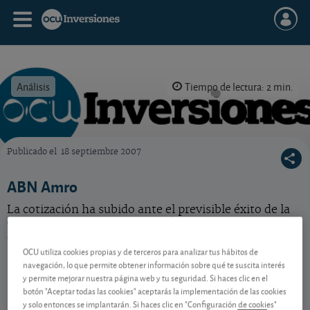
Análisis
Tiempo de lectura: 2 min.
Publicado el
18 septiembre 2007
OCU Inversiones
ABN Amro
La cotización ha subido ante el previsible éxito de la
OPA liderada por Santander. Último tren para el
especulador.
OCU utiliza cookies propias y de terceros para analizar tus hábitos de
navegación, lo que permite obtener información sobre qué te suscita interés
y permite mejorar nuestra página web y tu seguridad. Si haces clic en el
Contenido reservado a SOCIOS
botón "Aceptar todas las cookies" aceptarás la implementación de las cookies
y solo entonces se implantarán. Si haces clic en "Configuración de cookies"