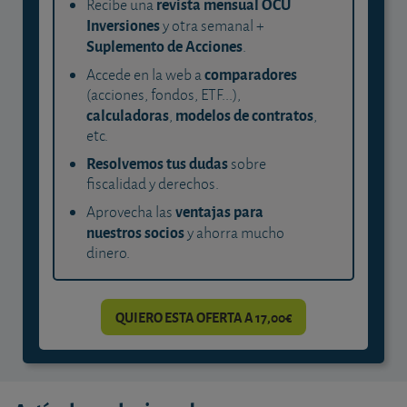
revista mensual OCU
Recibe una
Inversiones
y otra semanal +
Suplemento de Acciones
.
comparadores
Accede en la web a
(acciones, fondos, ETF...),
calculadoras
modelos de contratos
,
,
etc.
Resolvemos tus dudas
sobre
fiscalidad y derechos.
ventajas para
Aprovecha las
nuestros socios
y ahorra mucho
dinero.
QUIERO ESTA OFERTA A 17,00€