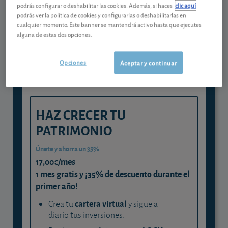
podrás configurar o deshabilitar las cookies. Además, si haces
clic aquí
Gestiona tu dinero con visión
podrás ver la política de cookies y configurarlas o deshabilitarlas en
cualquier momento. Este banner se mantendrá activo hasta que ejecutes
experta
alguna de estas dos opciones.
y consigue que cada euro trabaje
para ti
Opciones
Aceptar y continuar
HAZ CRECER TU
PATRIMONIO
Únete y ahorra un 35%
17,00€/mes
1 mes gratis y ¡35% de descuento durante el
primer año!
cartera virtual
Crea tu
y sigue a
diario tus inversiones.