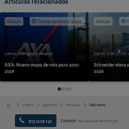
Artículos relacionados
Artículo
Tiempo de lectura: 3 min.
Artículo
T
jueves, 6 de agosto de 2026
jueves, 6 de agosto
AXA: Nuevo mapa de ruta para 2027-
Schneider eleva s
2029
2026
Invertir
Acciones
Artículos
ABN Amro
913 009 141
Contacto
de lunes a viernes de 9h-14h