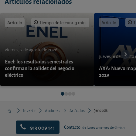
Artículos relacionados
Artículo
Tiempo de lectura: 3 min.
Artículo
T
viernes, 7 de agosto de 2026
jueves, 6 de agosto
Enel: los resultados semestrales
confirman la solidez del negocio
AXA: Nuevo mapa
eléctrico
2029
Invertir
Acciones
Artículos
Jenoptik
913 009 141
Contacto
de lunes a viernes de 9h-14h