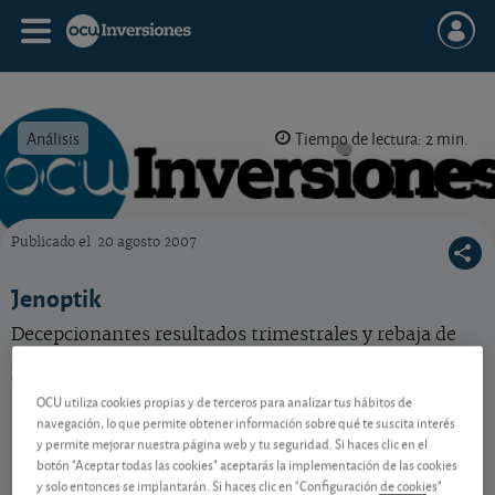
Análisis
Tiempo de lectura: 2 min.
Publicado el
20 agosto 2007
OCU Inversiones
Jenoptik
Decepcionantes resultados trimestrales y rebaja de
previsiones para la compañía alemana especializada
en optoelectrónica.
OCU utiliza cookies propias y de terceros para analizar tus hábitos de
navegación, lo que permite obtener información sobre qué te suscita interés
y permite mejorar nuestra página web y tu seguridad. Si haces clic en el
Contenido reservado a SOCIOS
botón "Aceptar todas las cookies" aceptarás la implementación de las cookies
y solo entonces se implantarán. Si haces clic en "Configuración de cookies"