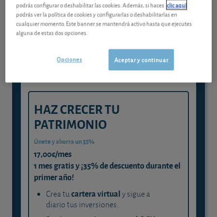
podrás configurar o deshabilitar las cookies. Además, si haces
clic aquí
Gestiona tu dinero con visión
podrás ver la política de cookies y configurarlas o deshabilitarlas en
cualquier momento. Este banner se mantendrá activo hasta que ejecutes
experta
alguna de estas dos opciones.
y consigue que cada euro trabaje
para ti
Opciones
Aceptar y continuar
HAZ CRECER TU
PATRIMONIO
Únete y ahorra un 35%
17,00€/mes
1 mes gratis y ¡35% de descuento durante el
primer año!
cartera virtual
Crea tu
y sigue a
diario tus inversiones.