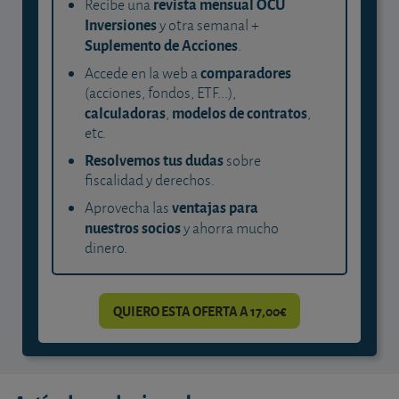
revista mensual OCU
Recibe una
Inversiones
y otra semanal +
Suplemento de Acciones
.
comparadores
Accede en la web a
(acciones, fondos, ETF...),
calculadoras
modelos de contratos
,
,
etc.
Resolvemos tus dudas
sobre
fiscalidad y derechos.
ventajas para
Aprovecha las
nuestros socios
y ahorra mucho
dinero.
QUIERO ESTA OFERTA A 17,00€