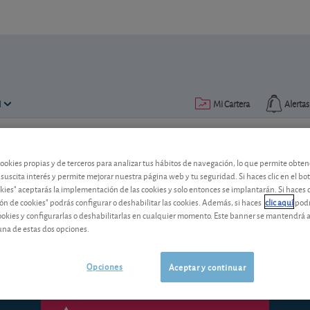
N
Mi Cartera
Alertas
Publicado el
10 abril 2007
lectura: 2 min.
cookies propias y de terceros para analizar tus hábitos de navegación, lo que permite obte
 suscita interés y permite mejorar nuestra página web y tu seguridad. Si haces clic en el bo
Adolfo Domínguez
okies" aceptarás la implementación de las cookies y solo entonces se implantarán. Si haces c
ón de cookies" podrás configurar o deshabilitar las cookies. Además, si haces
clic aquí
podr
Los buenos resultados anuales y el fic
cookies y configurarlas o deshabilitarlas en cualquier momento. Este banner se mantendrá 
el vigor a la cotización. Pero a largo pl
una de estas dos opciones.
Opciones
Aceptar y continuar