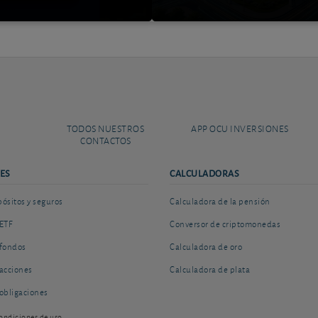
TODOS NUESTROS
APP OCU INVERSIONES
CONTACTOS
ES
CALCULADORAS
sitos y seguros
Calculadora de la pensión
ETF
Conversor de criptomonedas
fondos
Calculadora de oro
acciones
Calculadora de plata
obligaciones
ondiciones de uso