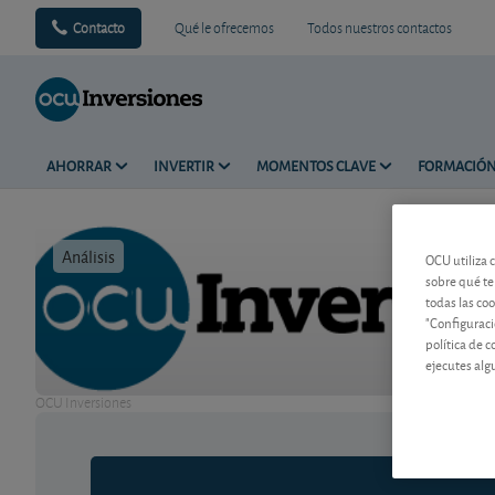
Contacto
Qué le ofrecemos
Todos nuestros contactos
AHORRAR
INVERTIR
MOMENTOS CLAVE
FORMACIÓ
Análisis
Tiempo de 
OCU utiliza 
sobre qué te
todas las co
"Configuraci
política de 
ejecutes alg
OCU Inversiones