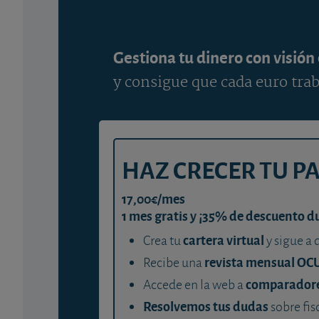
Gestiona tu dinero con visión
y consigue que cada euro trab
HAZ CRECER TU P
17,00€/mes
1 mes gratis y ¡35% de descuento d
cartera virtual
Crea tu
y sigue a 
revista mensual OC
Recibe una
comparador
Accede en la web a
Resolvemos tus dudas
sobre fis