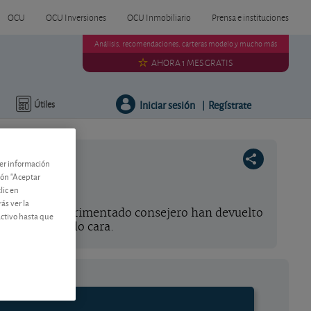
OCU
OCU Inversiones
OCU Inmobiliario
Prensa e instituciones
Análisis, recomendaciones, carteras modelo y mucho más
AHORA 1 MES GRATIS
Iniciar sesión
Regístrate
Útiles
|
ner información
tón "Aceptar
lic en
ás ver la
haje de un experimentado consejero han devuelto
activo hasta que
azo sigue estando cara.