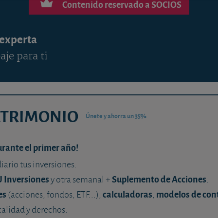
Contenido reservado a SOCIOS
 experta
aje para ti
ATRIMONIO
Únete y ahorra un 35%
urante el primer año!
diario tus inversiones.
U Inversiones
Suplemento de Acciones
y otra semanal +
.
es
calculadoras
modelos de con
(acciones, fondos, ETF...),
,
calidad y derechos.