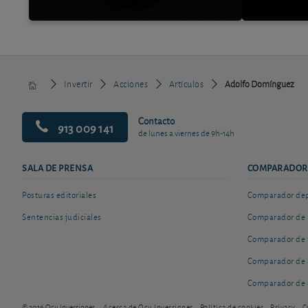
Invertir
Acciones
Artículos
Adolfo Domínguez
Contacto
913 009 141
de lunes a viernes de 9h-14h
SALA DE PRENSA
COMPARADOR
Posturas editoriales
Comparador depó
Sentencias judiciales
Comparador de 
Comparador de 
Comparador de 
Comparador de 
© 2026 Ocu Inversiones
Acerca de Ocu Inversiones
Política de cookies
Privacy
C