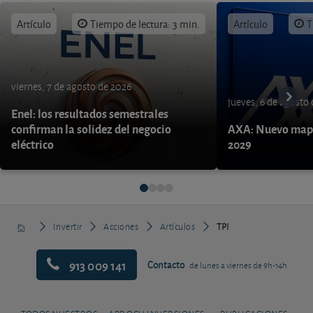
Artículo
Tiempo de lectura: 3 min.
Artículo
T
viernes, 7 de agosto de 2026
jueves, 6 de agosto
Enel: los resultados semestrales
confirman la solidez del negocio
AXA: Nuevo mapa
eléctrico
2029
Invertir
Acciones
Artículos
TPI
913 009 141
Contacto
de lunes a viernes de 9h-14h