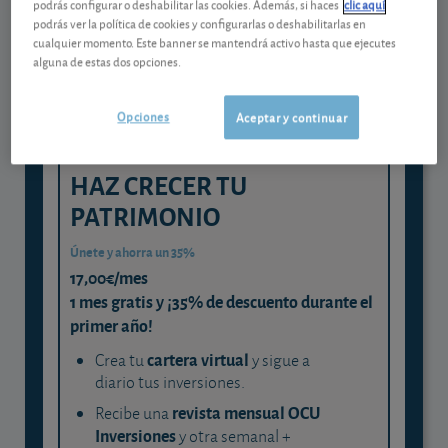
podrás configurar o deshabilitar las cookies. Además, si haces
clic aquí
experta
podrás ver la política de cookies y configurarlas o deshabilitarlas en
cualquier momento. Este banner se mantendrá activo hasta que ejecutes
y consigue que cada euro trabaje
alguna de estas dos opciones.
para ti
Opciones
Aceptar y continuar
HAZ CRECER TU
PATRIMONIO
Únete y ahorra un 35%
17,00€/mes
1 mes gratis y ¡35% de descuento durante el
primer año!
cartera virtual
Crea tu
y sigue a
diario tus inversiones.
revista mensual OCU
Recibe una
Inversiones
y otra semanal +