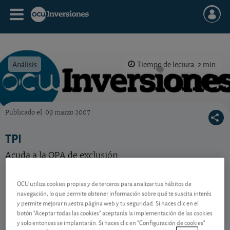
Análisis
Tiempo de lectura: 2 min.
Publicado el
09 marzo 2007
OCU Inversiones
TPI
Acuda a la OPA de exclusión.
OCU utiliza cookies propias y de terceros para analizar tus hábitos de
Contenido reservado a SOCIOS
navegación, lo que permite obtener información sobre qué te suscita interés
y permite mejorar nuestra página web y tu seguridad. Si haces clic en el
botón "Aceptar todas las cookies" aceptarás la implementación de las cookies
y solo entonces se implantarán. Si haces clic en "Configuración de cookies"
Gestiona tu dinero con visión