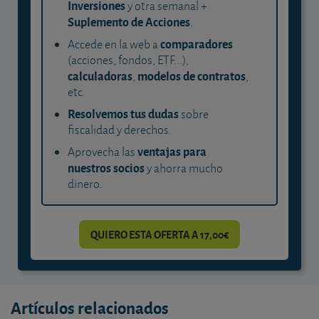
Inversiones
y otra semanal +
Suplemento de Acciones
.
comparadores
Accede en la web a
(acciones, fondos, ETF...),
calculadoras
modelos de contratos
,
,
etc.
Resolvemos tus dudas
sobre
fiscalidad y derechos.
ventajas para
Aprovecha las
nuestros socios
y ahorra mucho
dinero.
QUIERO ESTA OFERTA A 17,00€
Artículos relacionados