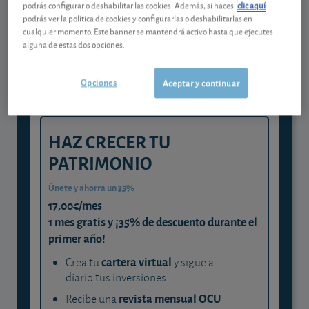
Gestiona tu dinero con visión
podrás configurar o deshabilitar las cookies. Además, si haces
clic aquí
podrás ver la política de cookies y configurarlas o deshabilitarlas en
experta
cualquier momento. Este banner se mantendrá activo hasta que ejecutes
alguna de estas dos opciones.
y consigue que cada euro trabaje
para ti
Opciones
Aceptar y continuar
HAZ CRECER TU
PATRIMONIO
Únete y ahorra un 35%
17,00€/mes
1 mes gratis y ¡35% de descuento durante el
primer año!
cartera virtual
Crea tu
y sigue a
diario tus inversiones.
revista mensual OCU
Recibe una