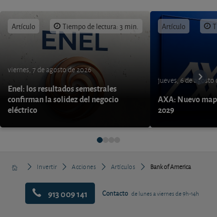
Artículo
Tiempo de lectura: 3 min.
Artículo
T
viernes, 7 de agosto de 2026
jueves, 6 de agosto
Enel: los resultados semestrales
confirman la solidez del negocio
AXA: Nuevo mapa
eléctrico
2029
Invertir
Acciones
Artículos
Bank of America
913 009 141
Contacto
de lunes a viernes de 9h-14h