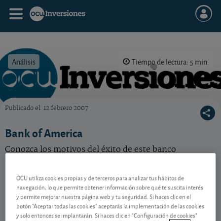
Análisis
Tiempo de lectura: 5 min.
Publicado el
12 febrero 2007
OCU Inversiones
Bank of America
Conozca los motivos del éxito de este banco
americano en nuestro perfil sobre la entidad.
OCU utiliza cookies propias y de terceros para analizar tus hábitos de
navegación, lo que permite obtener información sobre qué te suscita interés
Contenido reservado a SOCIOS
y permite mejorar nuestra página web y tu seguridad. Si haces clic en el
botón "Aceptar todas las cookies" aceptarás la implementación de las cookies
y solo entonces se implantarán. Si haces clic en "Configuración de cookies"