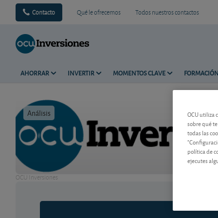
Contacto
Qué le ofrecemos
Todos nuestros contactos
AHORRAR
INVERTIR
MOMENTOS CLAVE
FORMACIÓ
Análisis
Tiempo de 
OCU utiliza 
sobre qué te
todas las co
"Configuraci
política de 
ejecutes alg
OCU Inversiones