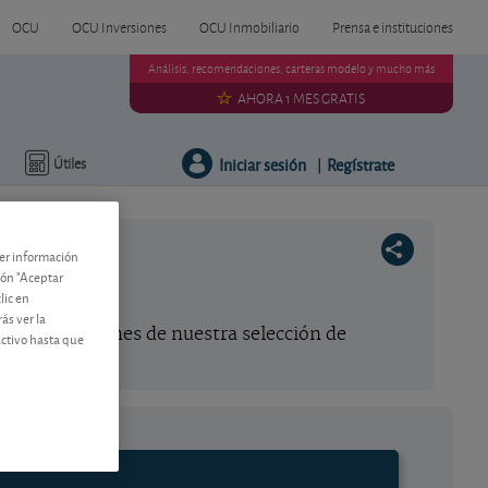
OCU
OCU Inversiones
OCU Inmobiliario
Prensa e instituciones
Análisis, recomendaciones, carteras modelo y mucho más
AHORA 1 MES GRATIS
Iniciar sesión
Regístrate
Útiles
|
ner información
tón "Aceptar
lic en
ás ver la
s de las acciones de nuestra selección de
activo hasta que