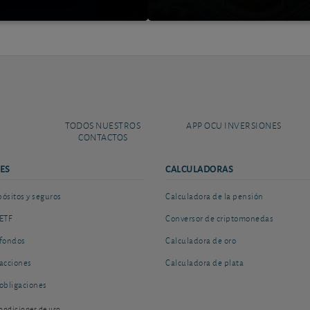
TODOS NUESTROS
APP OCU INVERSIONES
CONTACTOS
ES
CALCULADORAS
sitos y seguros
Calculadora de la pensión
ETF
Conversor de criptomonedas
fondos
Calculadora de oro
acciones
Calculadora de plata
obligaciones
ondiciones de uso