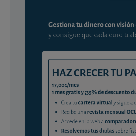
Gestiona tu dinero con visión
y consigue que cada euro trab
HAZ CRECER TU P
17,00€/mes
1 mes gratis y ¡35% de descuento d
cartera virtual
Crea tu
y sigue a 
revista mensual OC
Recibe una
comparador
Accede en la web a
Resolvemos tus dudas
sobre fis