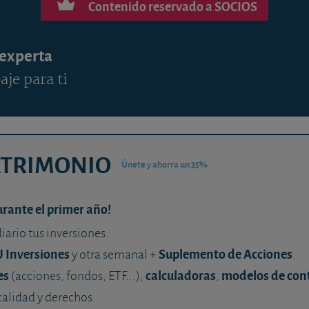
Contenido reservado a SOCIOS
 experta
aje para ti
ATRIMONIO
Únete y ahorra un 35%
urante el primer año!
diario tus inversiones.
U Inversiones
Suplemento de Acciones
y otra semanal +
.
es
calculadoras
modelos de con
(acciones, fondos, ETF...),
,
calidad y derechos.