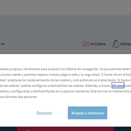
N
Mi Cartera
Alertas
Publicado el
20 noviembre 2006
lectura: 4 min.
cookies propias y de terceros para analizar tus hábitos de navegación, lo que permite obte
 suscita interés y permite mejorar nuestra página web y tu seguridad. Si haces clic en el bo
Noticias breves
okies" aceptarás la implementación de las cookies y solo entonces se implantarán. Si haces c
ón de cookies" podrás configurar o deshabilitar las cookies. Además, si haces
clic aquí
podr
Un vistazo sobre la actualidad de alguna
cookies y configurarlas o deshabilitarlas en cualquier momento. Este banner se mantendrá 
valores.
una de estas dos opciones.
Opciones
Aceptar y continuar