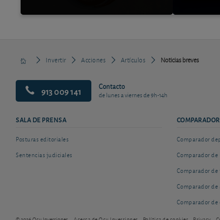
Invertir
Acciones
Artículos
Noticias breves
Contacto
913 009 141
de lunes a viernes de 9h-14h
SALA DE PRENSA
COMPARADOR
Posturas editoriales
Comparador depó
Sentencias judiciales
Comparador de 
Comparador de 
Comparador de 
Comparador de 
© 2026 Ocu Inversiones
Acerca de Ocu Inversiones
Política de cookies
Privacy
C