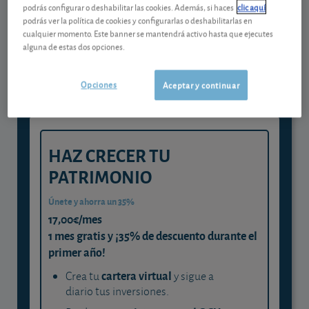
podrás configurar o deshabilitar las cookies. Además, si haces
clic aquí
Gestiona tu dinero con visión
podrás ver la política de cookies y configurarlas o deshabilitarlas en
cualquier momento. Este banner se mantendrá activo hasta que ejecutes
experta
alguna de estas dos opciones.
y consigue que cada euro trabaje
para ti
Opciones
Aceptar y continuar
HAZ CRECER TU
PATRIMONIO
Únete y ahorra un 35%
17,00€/mes
1 mes gratis y ¡35% de descuento durante el
primer año!
cartera virtual
Crea tu
y sigue a
diario tus inversiones.