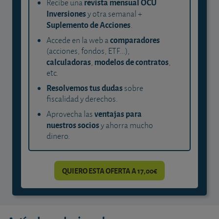
revista mensual OCU
Recibe una
Inversiones
y otra semanal +
Suplemento de Acciones
.
comparadores
Accede en la web a
(acciones, fondos, ETF...),
calculadoras
modelos de contratos
,
,
etc.
Resolvemos tus dudas
sobre
fiscalidad y derechos.
ventajas para
Aprovecha las
nuestros socios
y ahorra mucho
dinero.
QUIERO ESTA OFERTA A 17,00€