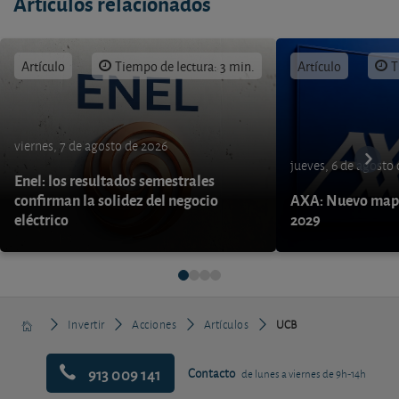
Artículos relacionados
Artículo
Tiempo de lectura: 3 min.
Artículo
T
viernes, 7 de agosto de 2026
jueves, 6 de agosto
Enel: los resultados semestrales
confirman la solidez del negocio
AXA: Nuevo mapa
eléctrico
2029
Invertir
Acciones
Artículos
UCB
913 009 141
Contacto
de lunes a viernes de 9h-14h