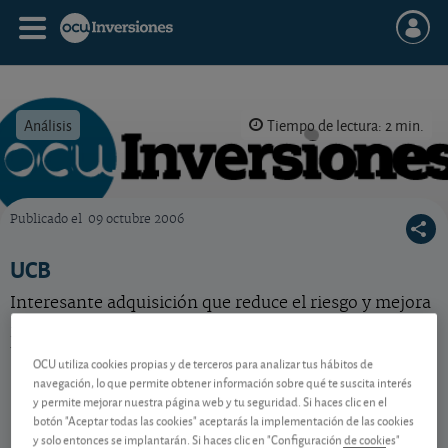
Análisis
Tiempo de lectura: 2 min.
Publicado el
09 octubre 2006
OCU Inversiones
UCB
Interesante adquisición que reduce el riesgo y mejora
las perspectivas a largo plazo de la compañía belga.
Pero la acción ya está cara.
OCU utiliza cookies propias y de terceros para analizar tus hábitos de
navegación, lo que permite obtener información sobre qué te suscita interés
y permite mejorar nuestra página web y tu seguridad. Si haces clic en el
Contenido reservado a SOCIOS
botón "Aceptar todas las cookies" aceptarás la implementación de las cookies
y solo entonces se implantarán. Si haces clic en "Configuración de cookies"