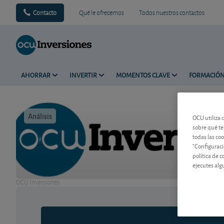
Contacto
Qué le ofrecemos
Todos nuestros contactos
AHORRAR
INVERTIR
MOMENTOS CLAVE
FORMACIÓ
Análisis
Tiempo de 
OCU utiliza 
sobre qué te
todas las co
"Configuraci
política de 
ejecutes alg
OCU Inversiones