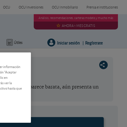
OCU
OCU Inversiones
OCU Inmobiliario
Prensa e instituciones
Análisis, recomendaciones, carteras modelo y mucho más
AHORA 1 MES GRATIS
Iniciar sesión
Regístrate
Útiles
|
ner información
tón "Aceptar
lic en
ás ver la
acción, que nos parece barata, aún presenta un
activo hasta que