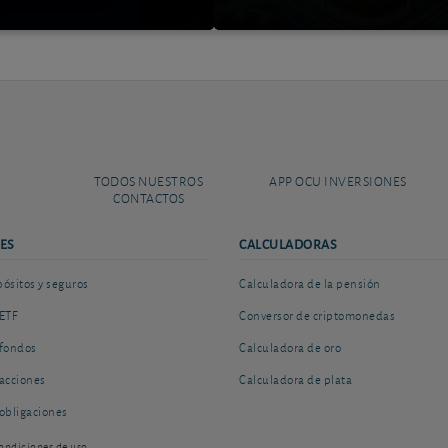
TODOS NUESTROS
APP OCU INVERSIONES
CONTACTOS
ES
CALCULADORAS
sitos y seguros
Calculadora de la pensión
ETF
Conversor de criptomonedas
fondos
Calculadora de oro
acciones
Calculadora de plata
obligaciones
ondiciones de uso