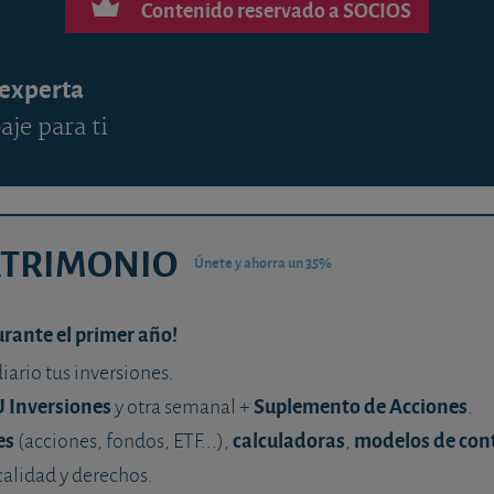
Contenido reservado a SOCIOS
 experta
aje para ti
ATRIMONIO
Únete y ahorra un 35%
urante el primer año!
diario tus inversiones.
U Inversiones
Suplemento de Acciones
y otra semanal +
.
es
calculadoras
modelos de con
(acciones, fondos, ETF...),
,
calidad y derechos.