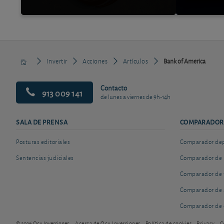
Invertir
Acciones
Artículos
Bank of America
Contacto
913 009 141
de lunes a viernes de 9h-14h
SALA DE PRENSA
COMPARADOR
Posturas editoriales
Comparador depó
Sentencias judiciales
Comparador de 
Comparador de 
Comparador de 
Comparador de 
© 2026 Ocu Inversiones
Acerca de Ocu Inversiones
Política de cookies
Privacy
C