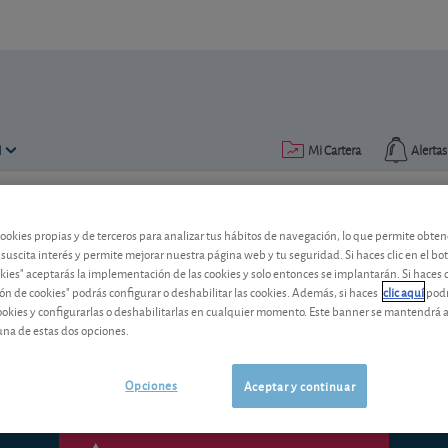
N
Mi Cartera
Alertas
Publicado el
25 octubre 2006
lectura: 2 min.
cookies propias y de terceros para analizar tus hábitos de navegación, lo que permite obte
 suscita interés y permite mejorar nuestra página web y tu seguridad. Si haces clic en el bo
Bank of America
okies" aceptarás la implementación de las cookies y solo entonces se implantarán. Si haces c
ón de cookies" podrás configurar o deshabilitar las cookies. Además, si haces
clic aquí
podr
Pese a la escalada de la cotización, la 
cookies y configurarlas o deshabilitarlas en cualquier momento. Este banner se mantendrá 
buen potencial de revalorización.
una de estas dos opciones.
Opciones
Aceptar y continuar