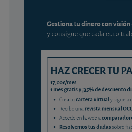
Gestiona tu dinero con visión
y consigue que cada euro trab
HAZ CRECER TU P
17,00€/mes
1 mes gratis y ¡35% de descuento d
cartera virtual
Crea tu
y sigue a 
revista mensual OC
Recibe una
comparador
Accede en la web a
Resolvemos tus dudas
sobre fis