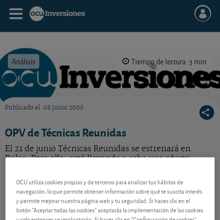
Análisis
Tiempo de lectura: 3 min.
Publicado el
08 junio 2006
OCU Inversiones
OPV de Técnicas Reunidas
El 21 de junio Técnicas Reunidas se estrenará en
Bolsa. Para ello, está llevando a cabo una oferta
pública de venta (OPV) de acciones. ¿Acudir o no
acudir a ella? No se pierda nuestro consejo.
OCU utiliza cookies propias y de terceros para analizar tus hábitos de
navegación, lo que permite obtener información sobre qué te suscita interés
y permite mejorar nuestra página web y tu seguridad. Si haces clic en el
botón "Aceptar todas las cookies" aceptarás la implementación de las cookies
Contenido reservado a SOCIOS
y solo entonces se implantarán. Si haces clic en "Configuración de cookies"