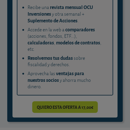
revista mensual OCU
Recibe una
Inversiones
y otra semanal +
Suplemento de Acciones
.
comparadores
Accede en la web a
(acciones, fondos, ETF...),
calculadoras
modelos de contratos
,
,
etc.
Resolvemos tus dudas
sobre
fiscalidad y derechos.
ventajas para
Aprovecha las
nuestros socios
y ahorra mucho
dinero.
QUIERO ESTA OFERTA A 17,00€