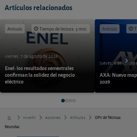
Artículos relacionados
Artículo
Tiempo de lectura: 3 min.
Artículo
T
viernes, 7 de agosto de 2026
jueves, 6 de agosto
Enel: los resultados semestrales
confirman la solidez del negocio
AXA: Nuevo mapa
eléctrico
2029
Invertir
Acciones
Artículos
OPV de Técnicas
Reunidas