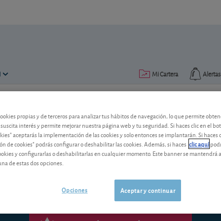
N
Mi Cartera
Alertas
Publicado el
02 junio 2006
lectura: 2 min.
cookies propias y de terceros para analizar tus hábitos de navegación, lo que permite obte
 suscita interés y permite mejorar nuestra página web y tu seguridad. Si haces clic en el bo
Adolfo Domínguez
okies" aceptarás la implementación de las cookies y solo entonces se implantarán. Si haces c
ón de cookies" podrás configurar o deshabilitar las cookies. Además, si haces
clic aquí
podr
cookies y configurarlas o deshabilitarlas en cualquier momento. Este banner se mantendrá 
La competencia puede hacer vulnerable 
una de estas dos opciones.
Opciones
Aceptar y continuar