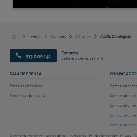
Invertir
Acciones
Artículos
Adolfo Domínguez
Contacto
913 009 141
de lunes a viernes de 9h-14h
SALA DE PRENSA
COMPARADOR
Posturas editoriales
Comparador depó
Sentencias judiciales
Comparador de 
Comparador de 
Comparador de 
Comparador de 
© 2026 Ocu Inversiones
Acerca de Ocu Inversiones
Política de cookies
Privacy
C