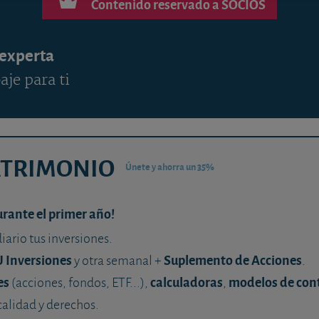
Contenido reservado a SOCIOS
 experta
aje para ti
ATRIMONIO
Únete y ahorra un 35%
urante el primer año!
diario tus inversiones.
U Inversiones
Suplemento de Acciones
y otra semanal +
.
es
calculadoras
modelos de con
(acciones, fondos, ETF...),
,
calidad y derechos.