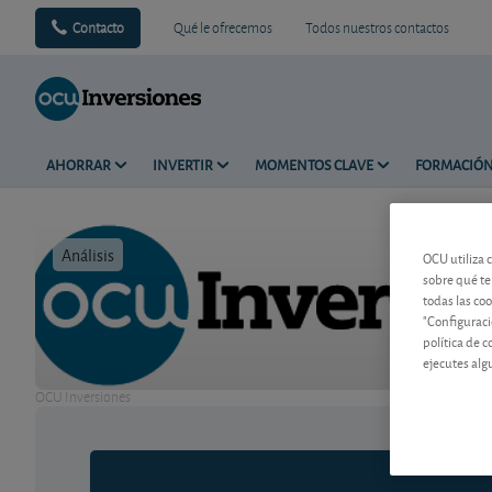
Contacto
Qué le ofrecemos
Todos nuestros contactos
AHORRAR
INVERTIR
MOMENTOS CLAVE
FORMACIÓ
Análisis
Tiempo de 
OCU utiliza 
sobre qué te
todas las co
"Configuraci
política de 
ejecutes alg
OCU Inversiones