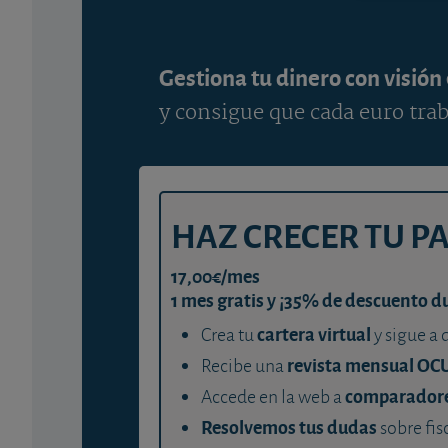
Gestiona tu dinero con visión
y consigue que cada euro trab
HAZ CRECER TU P
17,00€/mes
1 mes gratis y ¡35% de descuento d
cartera virtual
Crea tu
y sigue a 
revista mensual OC
Recibe una
comparador
Accede en la web a
Resolvemos tus dudas
sobre fis