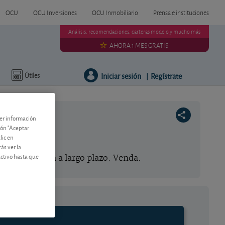
OCU
OCU Inversiones
OCU Inmobiliario
Prensa e instituciones
Análisis, recomendaciones, carteras modelo y mucho más
AHORA 1 MES GRATIS
Iniciar sesión
Regístrate
Útiles
|
ner información
tón "Aceptar
lic en
ás ver la
activo hasta que
a la compañía a largo plazo. Venda.