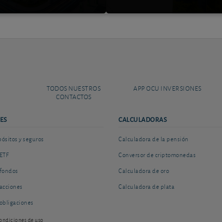
TODOS NUESTROS
APP OCU INVERSIONES
CONTACTOS
ES
CALCULADORAS
sitos y seguros
Calculadora de la pensión
ETF
Conversor de criptomonedas
fondos
Calculadora de oro
acciones
Calculadora de plata
obligaciones
ondiciones de uso