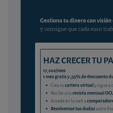
Gestiona tu dinero con visión
y consigue que cada euro trab
HAZ CRECER TU P
17,00€/mes
1 mes gratis y ¡35% de descuento d
cartera virtual
Crea tu
y sigue a 
revista mensual OC
Recibe una
comparador
Accede en la web a
Resolvemos tus dudas
sobre fis