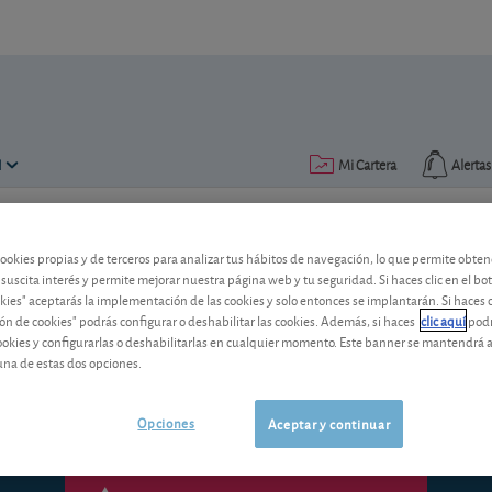
N
Mi Cartera
Alertas
Publicado el
31 marzo 2006
lectura: 3 min.
cookies propias y de terceros para analizar tus hábitos de navegación, lo que permite obte
 suscita interés y permite mejorar nuestra página web y tu seguridad. Si haces clic en el bo
D15 Máximo Riesgo: últimas 
okies" aceptarás la implementación de las cookies y solo entonces se implantarán. Si haces c
ón de cookies" podrás configurar o deshabilitar las cookies. Además, si haces
clic aquí
podr
Últimas noticias de las empresas de alto
cookies y configurarlas o deshabilitarlas en cualquier momento. Este banner se mantendrá 
selección.
una de estas dos opciones.
Opciones
Aceptar y continuar