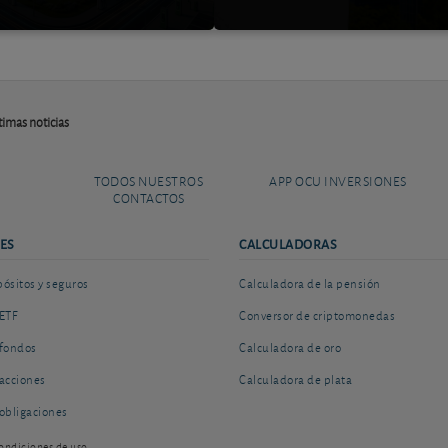
imas noticias
TODOS NUESTROS
APP OCU INVERSIONES
CONTACTOS
ES
CALCULADORAS
sitos y seguros
Calculadora de la pensión
ETF
Conversor de criptomonedas
fondos
Calculadora de oro
acciones
Calculadora de plata
obligaciones
ondiciones de uso