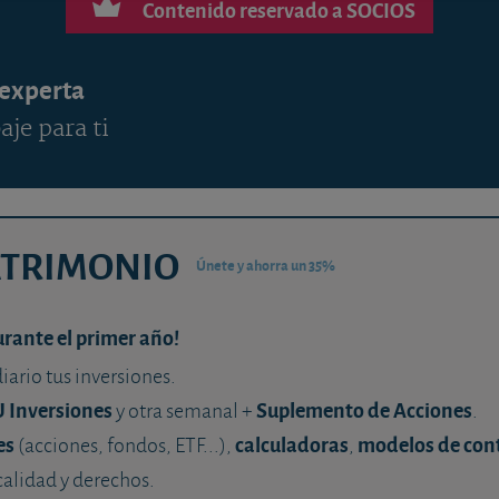
Contenido reservado a SOCIOS
 experta
aje para ti
ATRIMONIO
Únete y ahorra un 35%
urante el primer año!
diario tus inversiones.
U Inversiones
Suplemento de Acciones
y otra semanal +
.
es
calculadoras
modelos de con
(acciones, fondos, ETF...),
,
calidad y derechos.