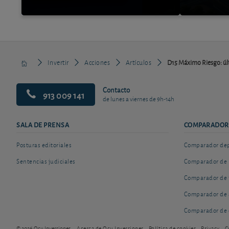
Invertir
Acciones
Artículos
D15 Máximo Riesgo: últ
Contacto
913 009 141
de lunes a viernes de 9h-14h
SALA DE PRENSA
COMPARADOR
Posturas editoriales
Comparador depó
Sentencias judiciales
Comparador de 
Comparador de 
Comparador de 
Comparador de 
© 2026 Ocu Inversiones
Acerca de Ocu Inversiones
Política de cookies
Privacy
C