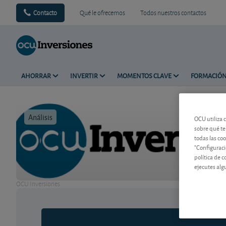
Contacto
Qué le ofrecemos
Todos nuestros contactos
AHORRAR
INVERTIR
MOMENTOS CLAVE
FORMACIÓ
Análisis
Tiempo de 
OCU utiliza 
sobre qué te
todas las co
"Configuraci
política de 
ejecutes alg
OCU Inversiones