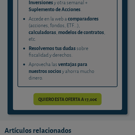
Inversiones
y otra semanal +
Suplemento de Acciones
.
comparadores
Accede en la web a
(acciones, fondos, ETF...),
calculadoras
modelos de contratos
,
,
etc.
Resolvemos tus dudas
sobre
fiscalidad y derechos.
ventajas para
Aprovecha las
nuestros socios
y ahorra mucho
dinero.
QUIERO ESTA OFERTA A 17,00€
Artículos relacionados