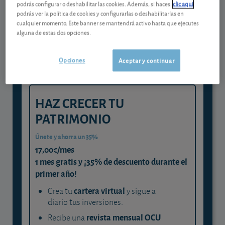
Gestiona tu dinero con visión
podrás configurar o deshabilitar las cookies. Además, si haces
clic aquí
podrás ver la política de cookies y configurarlas o deshabilitarlas en
experta
cualquier momento. Este banner se mantendrá activo hasta que ejecutes
alguna de estas dos opciones.
y consigue que cada euro trabaje
para ti
Opciones
Aceptar y continuar
HAZ CRECER TU
PATRIMONIO
Únete y ahorra un 35%
17,00€/mes
1 mes gratis y ¡35% de descuento durante el
primer año!
cartera virtual
Crea tu
y sigue a
diario tus inversiones.
revista mensual OCU
Recibe una