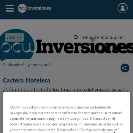
Análisis
Tiempo de lectura: 4 min.
Publicado el
19 enero 2006
OCU Inversiones
Cartera Hotelera
¿Cómo han afectado los huracanes del verano pasado
a esta acción del mercado de corros?
OCU utiliza cookies propias y de terceros para analizar tus hábitos de
navegación, lo que permite obtener información sobre qué te suscita interés
Contenido reservado a SOCIOS
y permite mejorar nuestra página web y tu seguridad. Si haces clic en el
botón "Aceptar todas las cookies" aceptarás la implementación de las cookies
y solo entonces se implantarán. Si haces clic en "Configuración de cookies"