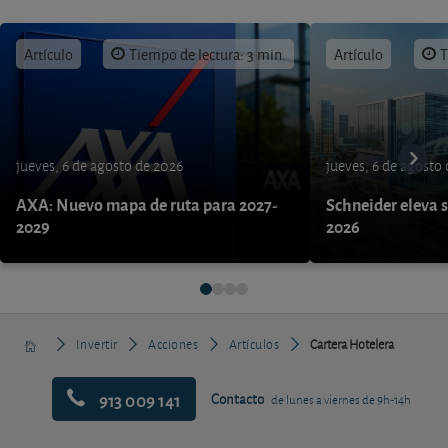
Artículo
Tiempo de lectura: 3 min.
Artículo
T
jueves, 6 de agosto de 2026
jueves, 6 de agosto
AXA: Nuevo mapa de ruta para 2027-
Schneider eleva s
2029
2026
Invertir
Acciones
Artículos
Cartera Hotelera
913 009 141
Contacto
de lunes a viernes de 9h-14h