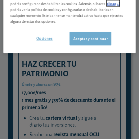
Gestiona tu dinero con visión
podrás configurar o deshabilitar las cookies. Además, si haces
clic aquí
experta
podrás ver la política de cookies y configurarlas o deshabilitarlas en
cualquier momento. Este banner se mantendrá activo hasta que ejecutes
y consigue que cada euro trabaje
alguna de estas dos opciones.
para ti
Opciones
Aceptar y continuar
HAZ CRECER TU
PATRIMONIO
Únete y ahorra un 35%
17,00€/mes
1 mes gratis y ¡35% de descuento durante el
primer año!
cartera virtual
Crea tu
y sigue a
diario tus inversiones.
revista mensual OCU
Recibe una