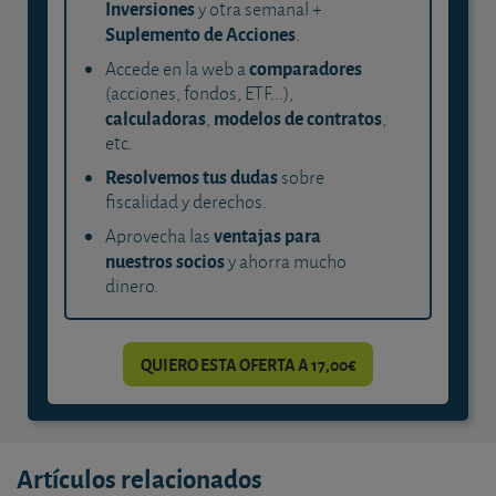
Inversiones
y otra semanal +
Suplemento de Acciones
.
comparadores
Accede en la web a
(acciones, fondos, ETF...),
calculadoras
modelos de contratos
,
,
etc.
Resolvemos tus dudas
sobre
fiscalidad y derechos.
ventajas para
Aprovecha las
nuestros socios
y ahorra mucho
dinero.
QUIERO ESTA OFERTA A 17,00€
Artículos relacionados