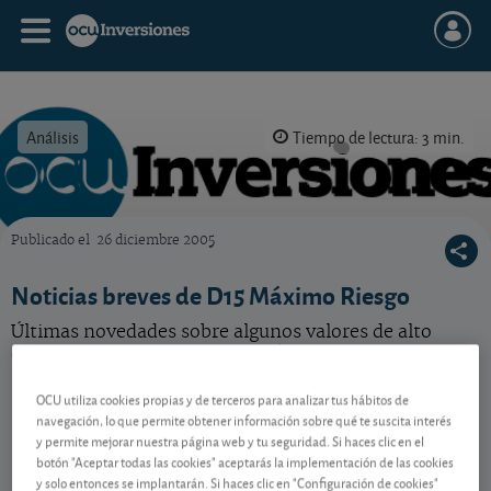
Análisis
Tiempo de lectura: 3 min.
Publicado el
26 diciembre 2005
OCU Inversiones
Noticias breves de D15 Máximo Riesgo
Últimas novedades sobre algunos valores de alto
crecimiento de nuestra selección.
OCU utiliza cookies propias y de terceros para analizar tus hábitos de
navegación, lo que permite obtener información sobre qué te suscita interés
Contenido reservado a SOCIOS
y permite mejorar nuestra página web y tu seguridad. Si haces clic en el
botón "Aceptar todas las cookies" aceptarás la implementación de las cookies
y solo entonces se implantarán. Si haces clic en "Configuración de cookies"