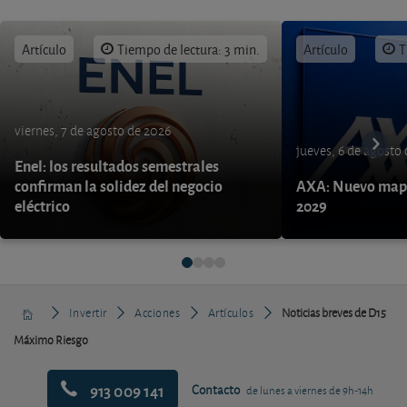
Artículo
Tiempo de lectura: 3 min.
Artículo
T
viernes, 7 de agosto de 2026
jueves, 6 de agosto
Enel: los resultados semestrales
confirman la solidez del negocio
AXA: Nuevo mapa
eléctrico
2029
Invertir
Acciones
Artículos
Noticias breves de D15
Máximo Riesgo
913 009 141
Contacto
de lunes a viernes de 9h-14h