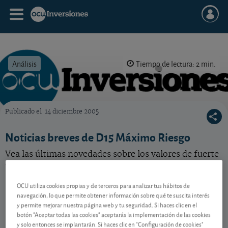
Análisis
Tiempo de lectura: 2 min.
Publicado el
14 diciembre 2005
OCU Inversiones
Noticias breves de D15 Máximo Riesgo
Vea las últimas novedades sobre los valores de fuerte
crecimiento de nuestra selección.
OCU utiliza cookies propias y de terceros para analizar tus hábitos de
navegación, lo que permite obtener información sobre qué te suscita interés
Contenido reservado a SOCIOS
y permite mejorar nuestra página web y tu seguridad. Si haces clic en el
botón "Aceptar todas las cookies" aceptarás la implementación de las cookies
y solo entonces se implantarán. Si haces clic en "Configuración de cookies"