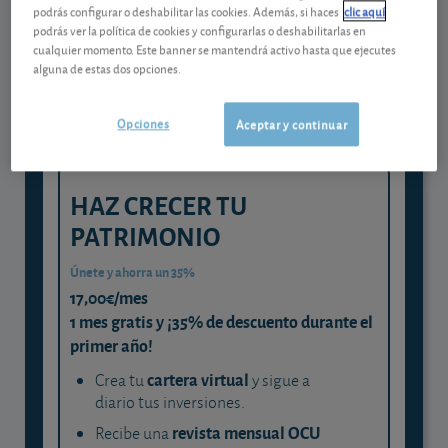
Gestiona tu dinero con visión
podrás configurar o deshabilitar las cookies. Además, si haces
clic aquí
experta
podrás ver la política de cookies y configurarlas o deshabilitarlas en
cualquier momento. Este banner se mantendrá activo hasta que ejecutes
y consigue que cada euro trabaje
alguna de estas dos opciones.
para ti
Opciones
Aceptar y continuar
HAZ CRECER TU
PATRIMONIO
Únete y ahorra un 35%
17,00€/mes
1 mes gratis y ¡35% de descuento durante el
primer año!
cartera virtual
Crea tu
y sigue a
diario tus inversiones.
revista mensual OCU
Recibe una