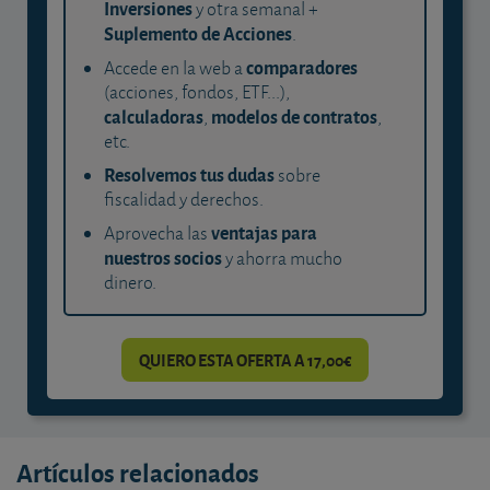
Inversiones
y otra semanal +
Suplemento de Acciones
.
comparadores
Accede en la web a
(acciones, fondos, ETF...),
calculadoras
modelos de contratos
,
,
etc.
Resolvemos tus dudas
sobre
fiscalidad y derechos.
ventajas para
Aprovecha las
nuestros socios
y ahorra mucho
dinero.
QUIERO ESTA OFERTA A 17,00€
Artículos relacionados