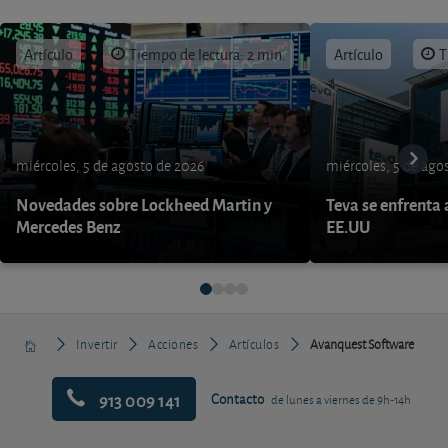
Artículo
Tiempo de lectura: 2 min.
Artículo
T
miércoles, 5 de agosto de 2026
miércoles, 5 de ago
Novedades sobre Lockheed Martin y
Teva se enfrenta 
Mercedes Benz
EE.UU
Invertir
Acciones
Artículos
Avanquest Software
913 009 141
Contacto
de lunes a viernes de 9h-14h