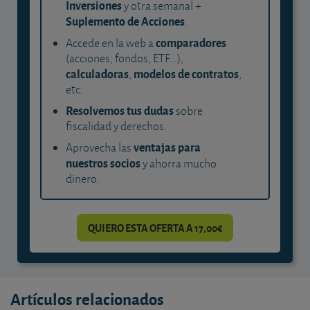
Inversiones
y otra semanal +
Suplemento de Acciones
.
comparadores
Accede en la web a
(acciones, fondos, ETF...),
calculadoras
modelos de contratos
,
,
etc.
Resolvemos tus dudas
sobre
fiscalidad y derechos.
ventajas para
Aprovecha las
nuestros socios
y ahorra mucho
dinero.
QUIERO ESTA OFERTA A 17,00€
Artículos relacionados