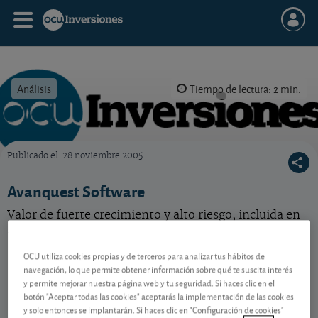
Análisis
Tiempo de lectura: 2 min.
Publicado el
28 noviembre 2005
OCU Inversiones
Avanquest Software
Valor de fuerte crecimiento y alto riesgo, incluida en
la selección de acciones de D15 Máximo Riesgo.
OCU utiliza cookies propias y de terceros para analizar tus hábitos de
navegación, lo que permite obtener información sobre qué te suscita interés
Contenido reservado a SOCIOS
y permite mejorar nuestra página web y tu seguridad. Si haces clic en el
botón "Aceptar todas las cookies" aceptarás la implementación de las cookies
y solo entonces se implantarán. Si haces clic en "Configuración de cookies"