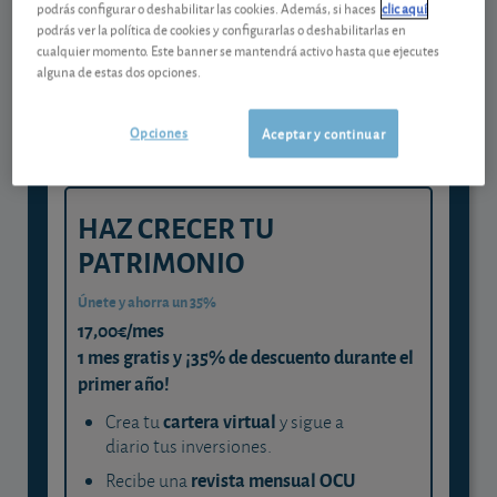
Gestiona tu dinero con visión
podrás configurar o deshabilitar las cookies. Además, si haces
clic aquí
podrás ver la política de cookies y configurarlas o deshabilitarlas en
experta
cualquier momento. Este banner se mantendrá activo hasta que ejecutes
alguna de estas dos opciones.
y consigue que cada euro trabaje
para ti
Opciones
Aceptar y continuar
HAZ CRECER TU
PATRIMONIO
Únete y ahorra un 35%
17,00€/mes
1 mes gratis y ¡35% de descuento durante el
primer año!
cartera virtual
Crea tu
y sigue a
diario tus inversiones.
revista mensual OCU
Recibe una