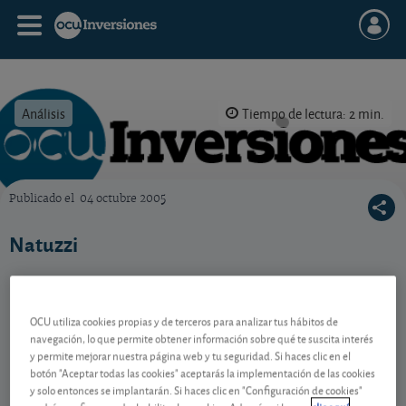
Análisis
Tiempo de lectura: 2 min.
Publicado el
04 octubre 2005
OCU Inversiones
Natuzzi
Contenido reservado a SOCIOS
OCU utiliza cookies propias y de terceros para analizar tus hábitos de
navegación, lo que permite obtener información sobre qué te suscita interés
y permite mejorar nuestra página web y tu seguridad. Si haces clic en el
botón "Aceptar todas las cookies" aceptarás la implementación de las cookies
Gestiona tu dinero con visión
y solo entonces se implantarán. Si haces clic en "Configuración de cookies"
experta