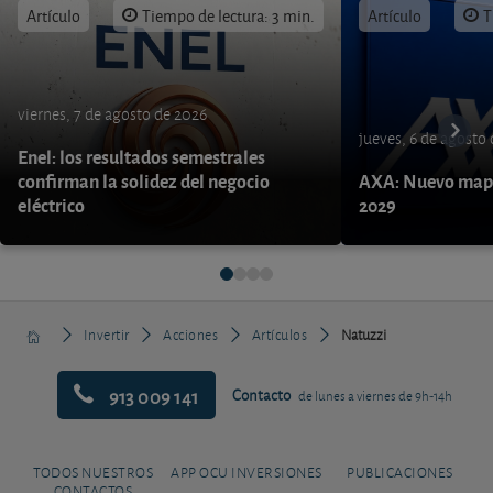
Artículo
Tiempo de lectura: 3 min.
Artículo
T
viernes, 7 de agosto de 2026
jueves, 6 de agosto
Enel: los resultados semestrales
confirman la solidez del negocio
AXA: Nuevo mapa
eléctrico
2029
Invertir
Acciones
Artículos
Natuzzi
913 009 141
Contacto
de lunes a viernes de 9h-14h
TODOS NUESTROS
APP OCU INVERSIONES
PUBLICACIONES
CONTACTOS