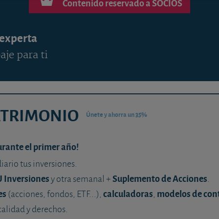
Contenido reservado a SOCIOS
 experta
aje para ti
ATRIMONIO
Únete y ahorra un 35%
urante el primer año!
diario tus inversiones.
U Inversiones
Suplemento de Acciones
y otra semanal +
.
es
calculadoras
modelos de con
(acciones, fondos, ETF...),
,
calidad y derechos.