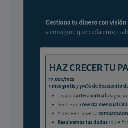
Gestiona tu dinero con visión
y consigue que cada euro trab
HAZ CRECER TU P
17,00€/mes
1 mes gratis y ¡35% de descuento d
cartera virtual
Crea tu
y sigue a 
revista mensual OC
Recibe una
comparador
Accede en la web a
Resolvemos tus dudas
sobre fis