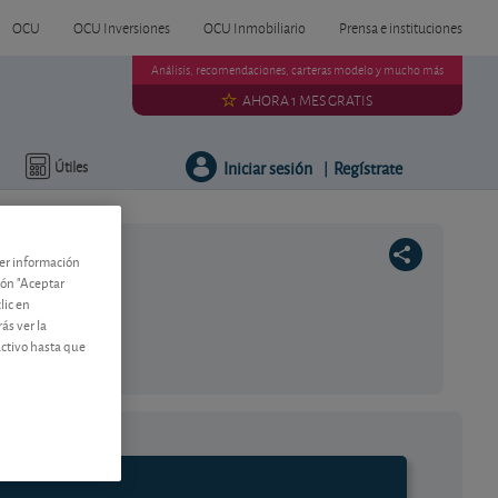
OCU
OCU Inversiones
OCU Inmobiliario
Prensa e instituciones
Análisis, recomendaciones, carteras modelo y mucho más
AHORA 1 MES GRATIS
Iniciar sesión
Regístrate
Útiles
|
ner información
tón "Aceptar
lic en
ás ver la
activo hasta que