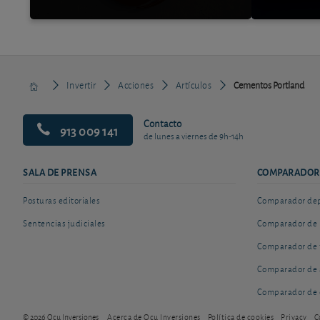
Invertir
Acciones
Artículos
Cementos Portland
Contacto
913 009 141
de lunes a viernes de 9h-14h
SALA DE PRENSA
COMPARADOR
Posturas editoriales
Comparador depó
Sentencias judiciales
Comparador de 
Comparador de 
Comparador de 
Comparador de 
© 2026 Ocu Inversiones
Acerca de Ocu Inversiones
Política de cookies
Privacy
C