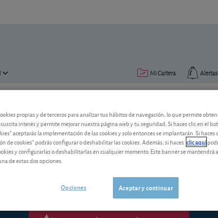
N
Mi Cartera
Alertas
Publicado el
26 septiembre 2005
lectura: 2 min.
cookies propias y de terceros para analizar tus hábitos de navegación, lo que permite obte
 suscita interés y permite mejorar nuestra página web y tu seguridad. Si haces clic en el bo
okies" aceptarás la implementación de las cookies y solo entonces se implantarán. Si haces c
Cementos Portland
ón de cookies" podrás configurar o deshabilitar las cookies. Además, si haces
clic aquí
podr
cookies y configurarlas o deshabilitarlas en cualquier momento. Este banner se mantendrá 
una de estas dos opciones.
Opciones
Aceptar y continuar