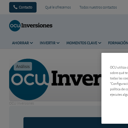
Contacto
Qué le ofrecemos
Todos nuestros contactos
AHORRAR
INVERTIR
MOMENTOS CLAVE
FORMACIÓ
Análisis
Tiempo de 
OCU utiliza 
sobre qué te
todas las co
"Configuraci
política de 
ejecutes alg
OCU Inversiones