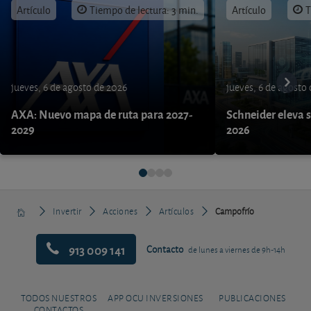
Artículo
Tiempo de lectura: 3 min.
Artículo
T
jueves, 6 de agosto de 2026
jueves, 6 de agosto
AXA: Nuevo mapa de ruta para 2027-
Schneider eleva s
2029
2026
Invertir
Acciones
Artículos
Campofrío
913 009 141
Contacto
de lunes a viernes de 9h-14h
TODOS NUESTROS
APP OCU INVERSIONES
PUBLICACIONES
CONTACTOS