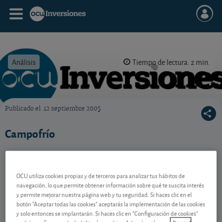
Análisis
Tiempo de lectura: 2 min.
Publicado el
12 septiembre 2005
OCU Inversiones
Campofrío
Contenido reservado a SOCIOS
OCU utiliza cookies propias y de terceros para analizar tus hábitos de
navegación, lo que permite obtener información sobre qué te suscita interés
y permite mejorar nuestra página web y tu seguridad. Si haces clic en el
botón "Aceptar todas las cookies" aceptarás la implementación de las cookies
Gestiona tu dinero con visión
y solo entonces se implantarán. Si haces clic en "Configuración de cookies"
experta