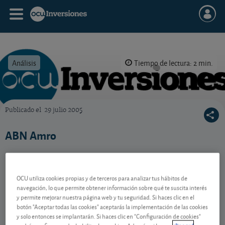
Análisis
Tiempo de lectura: 2 min.
Publicado el
29 julio 2005
OCU Inversiones
ABN Amro
Contenido reservado a SOCIOS
OCU utiliza cookies propias y de terceros para analizar tus hábitos de
navegación, lo que permite obtener información sobre qué te suscita interés
y permite mejorar nuestra página web y tu seguridad. Si haces clic en el
botón "Aceptar todas las cookies" aceptarás la implementación de las cookies
Gestiona tu dinero con visión
y solo entonces se implantarán. Si haces clic en "Configuración de cookies"
experta