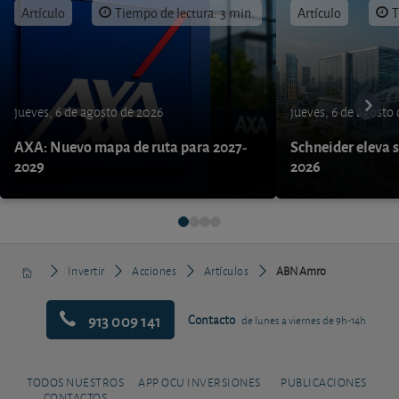
Artículo
Tiempo de lectura: 3 min.
Artículo
T
jueves, 6 de agosto de 2026
jueves, 6 de agosto
AXA: Nuevo mapa de ruta para 2027-
Schneider eleva s
2029
2026
Invertir
Acciones
Artículos
ABN Amro
913 009 141
Contacto
de lunes a viernes de 9h-14h
TODOS NUESTROS
APP OCU INVERSIONES
PUBLICACIONES
CONTACTOS