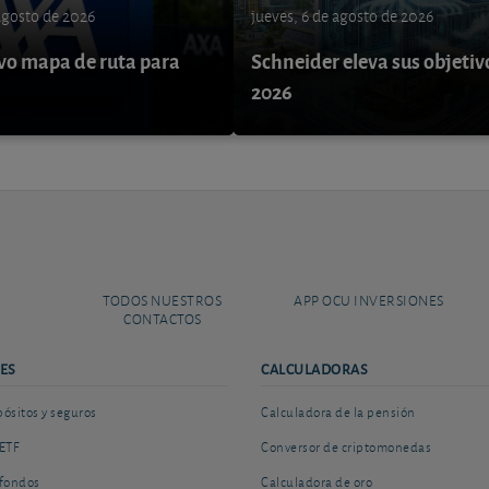
 agosto de 2026
jueves, 6 de agosto de 2026
o mapa de ruta para
Schneider eleva sus objetiv
9
2026
TODOS NUESTROS
APP OCU INVERSIONES
CONTACTOS
ES
CALCULADORAS
sitos y seguros
Calculadora de la pensión
ETF
Conversor de criptomonedas
fondos
Calculadora de oro