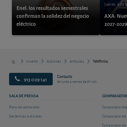
jueves, 6 de
Enel: los resultados semestrales
confirman la solidez del negocio
AXA: Nuev
eléctrico
2027-202
Invertir
Acciones
Artículos
Telefónica
Contacto
913 009 141
de lunes a viernes de 9h-14h
SALA DE PRENSA
COMPARADOR
Posturas editoriales
Comparador depó
Sentencias judiciales
Comparador de 
Comparador de 