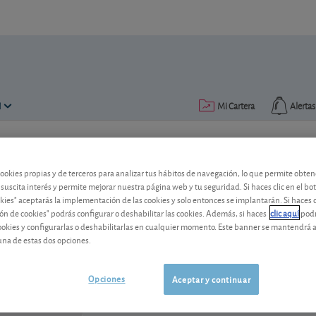
N
Mi Cartera
Alertas
Publicado el
06 junio 2005
lectura: 2 min.
cookies propias y de terceros para analizar tus hábitos de navegación, lo que permite obte
Telefónica
 suscita interés y permite mejorar nuestra página web y tu seguridad. Si haces clic en el bo
okies" aceptarás la implementación de las cookies y solo entonces se implantarán. Si haces c
ón de cookies" podrás configurar o deshabilitar las cookies. Además, si haces
clic aquí
podr
cookies y configurarlas o deshabilitarlas en cualquier momento. Este banner se mantendrá 
Telefónica
3,671 EUR
una de estas dos opciones.
ES0178430E18
-0,025 EUR (-0,68 %)
07/08/2026 Madrid
Opciones
Aceptar y continuar
Ver detalladamente