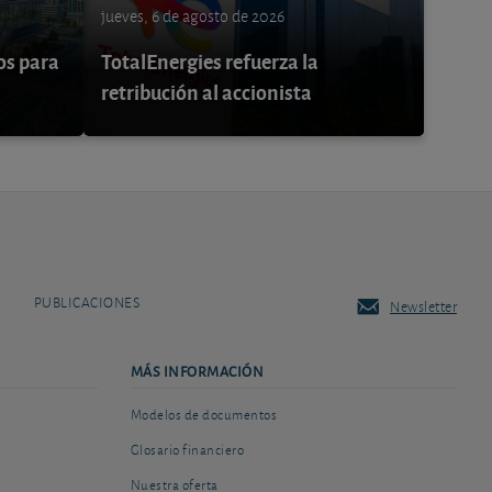
jueves, 6 de agosto de 2026
os para
TotalEnergies refuerza la
retribución al accionista
PUBLICACIONES
Newsletter
MÁS INFORMACIÓN
Modelos de documentos
Glosario financiero
Nuestra oferta