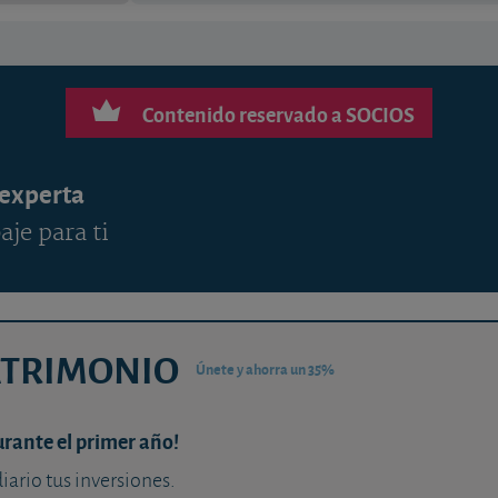
Contenido reservado a SOCIOS
 experta
aje para ti
ATRIMONIO
Únete y ahorra un 35%
urante el primer año!
diario tus inversiones.