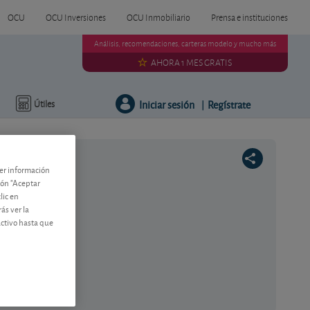
OCU
OCU Inversiones
OCU Inmobiliario
Prensa e instituciones
Análisis, recomendaciones, carteras modelo y mucho más
AHORA 1 MES GRATIS
Iniciar sesión
Regístrate
Útiles
|
ner información
tón "Aceptar
lic en
ás ver la
activo hasta que