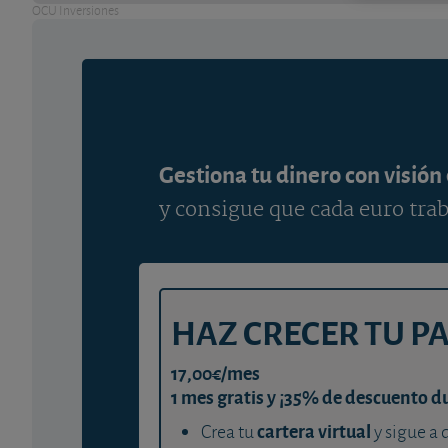
OCU Inversiones
Gestiona tu dinero con visión
y consigue que cada euro trab
HAZ CRECER TU P
17,00€/mes
1 mes gratis y ¡35% de descuento d
cartera virtual
Crea tu
y sigue a 