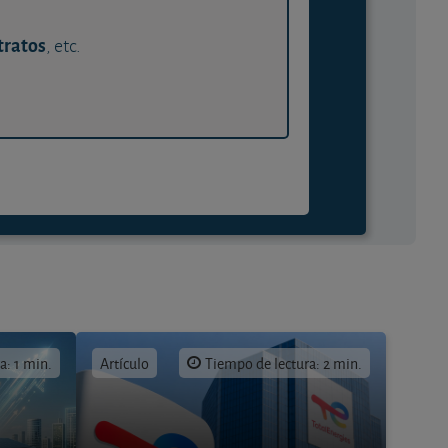
tratos
, etc.
a: 1 min.
Artículo
Tiempo de lectura: 2 min.