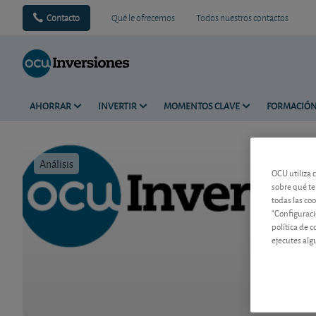
Contacto
Qué le ofrecemos
Todos nuestros contactos
AHORRAR
INVERTIR
MOMENTOS CLAVE
FORMACIÓ
Análisis
Tiempo de 
OCU utiliza 
sobre qué te
todas las co
"Configuraci
política de 
ejecutes alg